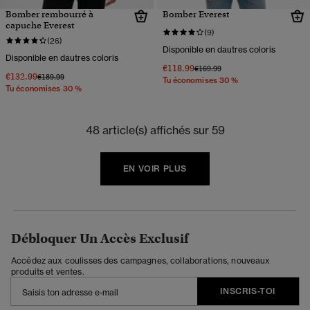
Bomber rembourré à
Bomber Everest
capuche Everest
(9)
(26)
Disponible en dautres coloris
Disponible en dautres coloris
€118.99
Prix réduit de
à
€169.99
€132.99
Prix réduit de
à
€189.99
Tu économises 30 %
Tu économises 30 %
48 article(s) affichés sur 59
EN VOIR PLUS
Débloquer Un Accès Exclusif
Accédez aux coulisses des campagnes, collaborations, nouveaux
produits et ventes.
INSCRIS-TOI