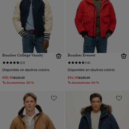
Bomber College Varsity
Bomber Everest
(21)
(14)
Disponible en dautres coloris
Disponible en dautres coloris
€90.99
€94.99
Prix réduit de
à
Prix réduit de
à
€129.99
€189.99
Tu économises 30 %
Tu économises 50 %