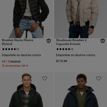
Bomber Storm Fleece
Doudoune Bomber à
Hybrid
Capuche Everest
(1)
(1)
Disponible en dautres coloris
Disponible en dautres coloris
€179.99
€97.99
Prix réduit de
à
€139.99
Tu économises 30 %