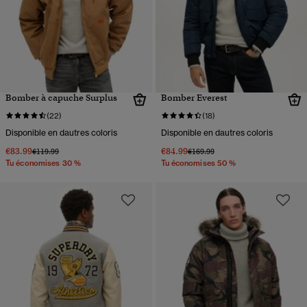
Bomber à capuche Surplus
Bomber Everest
(22)
(18)
Disponible en dautres coloris
Disponible en dautres coloris
€83.99
€84.99
Prix réduit de
à
Prix réduit de
à
€119.99
€169.99
Tu économises 30 %
Tu économises 50 %