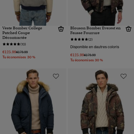
Veste Bomber College
Blouson Bomber Everest en
Patched Coupe
Fausse Fourrure
Décontractée
(2)
(10)
Disponible en dautres coloris
€125.99
Prix réduit de
à
€179.99
€125.99
Prix réduit de
à
€179.99
Tu économises 30 %
Tu économises 30 %