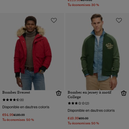
€179.99
Tu économises 30 %
Bomber Everest
Bomber en jersey à motif
College
(8)
(2)
Disponible en dautres coloris
Disponible en dautres coloris
€94.99
Prix réduit de
à
€189.99
€49.99
Prix réduit de
à
€99.99
Tu économises 50 %
Tu économises 50 %