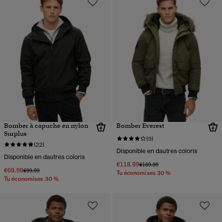
Bomber à capuche en nylon
Bomber Everest
Surplus
(9)
(22)
Disponible en dautres coloris
Disponible en dautres coloris
€118.99
Prix réduit de
à
€169.99
€69.99
Prix réduit de
à
€99.99
Tu économises 30 %
Tu économises 30 %