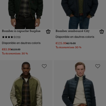
Bomber à capuche Surplus
Bomber rembourré City
Disponible en dautres coloris
(13)
Disponible en dautres coloris
€125.99
Prix réduit de
à
€179.99
Tu économises 30 %
€83.99
Prix réduit de
à
€119.99
Tu économises 30 %