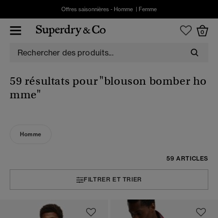
Offres saisonnières -
Homme
|
Femme
0
59 résultats pour
"blouson bomber ho
mme"
Homme
59 ARTICLES
FILTRER ET TRIER