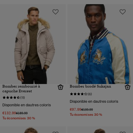
Bomber rembourré à
Bomber brodé Sukajan
capuche Everest
(6)
(11)
Disponible en dautres coloris
Disponible en dautres coloris
€97.99
Prix réduit de
à
€139.99
€132.99
Prix réduit de
à
€189.99
Tu économises 30 %
Tu économises 30 %