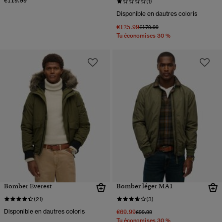
€119.99
(1)
Disponible en dautres coloris
€125.99
Prix réduit de
à
€179.99
Tu économises 30 %
Bomber Everest
Bomber léger MA1
(21)
(3)
Disponible en dautres coloris
€69.99
Prix réduit de
à
€99.99
Tu économises 30 %