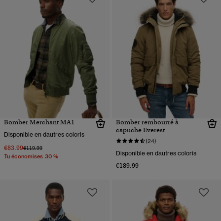
Bomber Merchant MA1
Bomber rembourré à
capuche Everest
Disponible en dautres coloris
(24)
€83.99
Prix réduit de
à
€119.99
Disponible en dautres coloris
Tu économises 30 %
€189.99