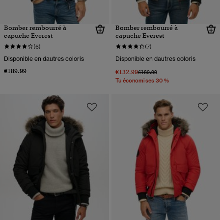
Bomber rembourré à
Bomber rembourré à
capuche Everest
capuche Everest
(6)
(7)
Disponible en dautres coloris
Disponible en dautres coloris
€189.99
€132.99
Prix réduit de
à
€189.99
Tu économises 30 %