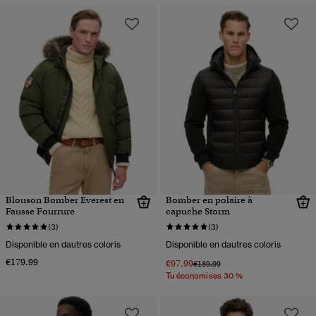
Blouson Bomber Everest en
Bomber en polaire à
Fausse Fourrure
capuche Storm
(3)
(3)
Disponible en dautres coloris
Disponible en dautres coloris
€179.99
€97.99
Prix réduit de
à
€139.99
Tu économises 30 %