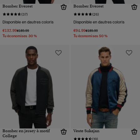
Bomber Everest
Bomber Everest
(37)
(26)
Disponible en dautres coloris
Disponible en dautres coloris
€132.99
€94.99
Prix réduit de
à
Prix réduit de
à
€189.99
€189.99
Tu économises 30 %
Tu économises 50 %
Bomber en jersey à motif
Veste Sukajan
College
(19)