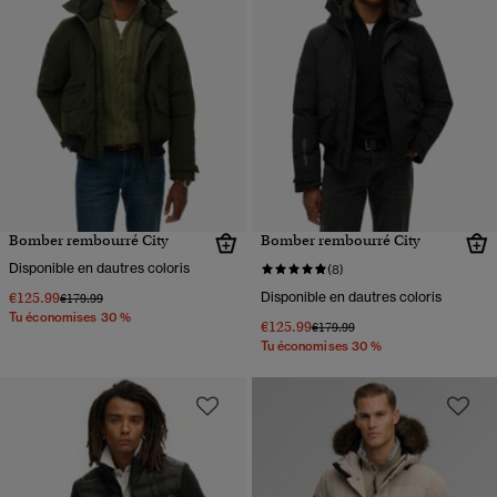
Bomber rembourré City
Bomber rembourré City
Disponible en dautres coloris
(8)
€125.99
Disponible en dautres coloris
Prix réduit de
à
€179.99
Tu économises 30 %
€125.99
Prix réduit de
à
€179.99
Tu économises 30 %