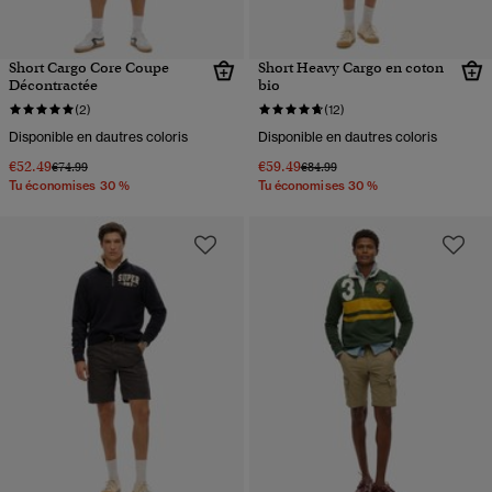
Short Cargo Core Coupe
Short Heavy Cargo en coton
Décontractée
bio
(2)
(12)
Disponible en dautres coloris
Disponible en dautres coloris
€52.49
€59.49
Prix réduit de
à
Prix réduit de
à
€74.99
€84.99
Tu économises 30 %
Tu économises 30 %