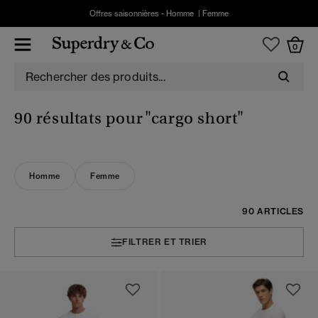
Offres saisonnières -
Homme
|
Femme
0
90 résultats pour
"cargo short"
Homme
Femme
90 ARTICLES
FILTRER ET TRIER