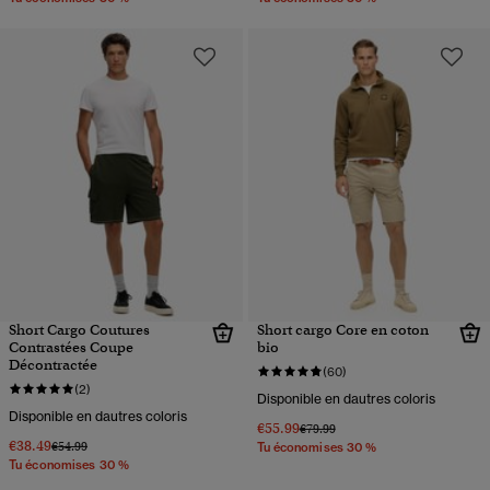
Short Cargo Coutures
Short cargo Core en coton
Contrastées Coupe
bio
Décontractée
(60)
(2)
Disponible en dautres coloris
Disponible en dautres coloris
€55.99
Prix réduit de
à
€79.99
€38.49
Prix réduit de
à
€54.99
Tu économises 30 %
Tu économises 30 %