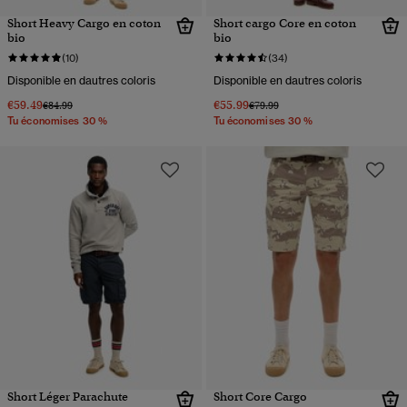
Short Heavy Cargo en coton
Short cargo Core en coton
bio
bio
(10)
(34)
Disponible en dautres coloris
Disponible en dautres coloris
€59.49
€55.99
Prix réduit de
à
Prix réduit de
à
€84.99
€79.99
Tu économises 30 %
Tu économises 30 %
Short Léger Parachute
Short Core Cargo