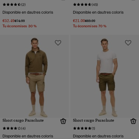
(2)
(45)
Disponible en dautres coloris
Disponible en dautres coloris
€52.49
€21.00
Prix réduit de
à
Prix réduit de
à
€74.99
€69.99
Tu économises 30 %
Tu économises 70 %
Short cargo Parachute
Short cargo Parachute
(4)
(1)
Disponible en dautres coloris
Disponible en dautres coloris