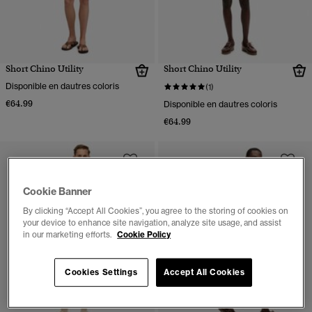
Short Chino Utility
Short Chino Utility
Disponible en dautres coloris
(1)
€64.99
Disponible en dautres coloris
€64.99
Cookie Banner
By clicking “Accept All Cookies”, you agree to the storing of cookies on
your device to enhance site navigation, analyze site usage, and assist
in our marketing efforts.
Cookie Policy
Cookies Settings
Accept All Cookies