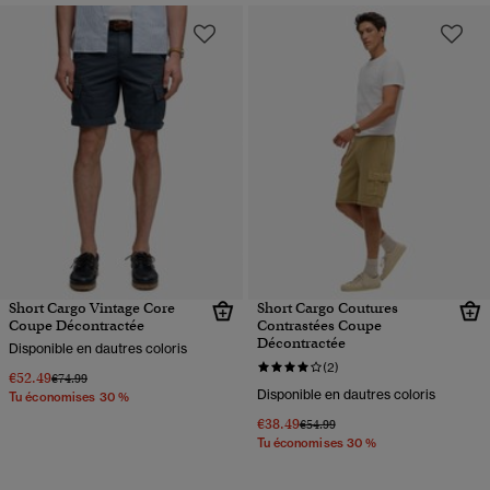
Short Cargo Vintage Core
Short Cargo Coutures
Coupe Décontractée
Contrastées Coupe
Décontractée
Disponible en dautres coloris
(2)
€52.49
Prix réduit de
à
€74.99
Disponible en dautres coloris
Tu économises 30 %
€38.49
Prix réduit de
à
€54.99
Tu économises 30 %