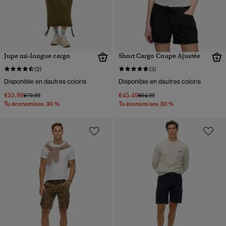
Jupe mi-longue cargo
Short Cargo Coupe Ajustée
(2)
(3)
Disponible en dautres coloris
Disponible en dautres coloris
€55.99
€45.49
Prix réduit de
à
Prix réduit de
à
€79.99
€64.99
Tu économises 30 %
Tu économises 30 %