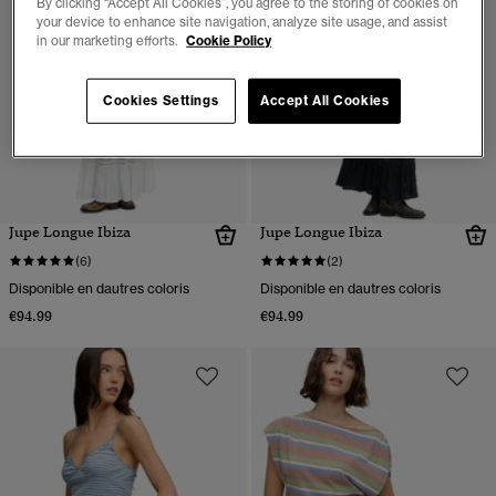
By clicking “Accept All Cookies”, you agree to the storing of cookies on
your device to enhance site navigation, analyze site usage, and assist
in our marketing efforts.
Cookie Policy
Cookies Settings
Accept All Cookies
Jupe Longue Ibiza
Jupe Longue Ibiza
(6)
(2)
Disponible en dautres coloris
Disponible en dautres coloris
€94.99
€94.99