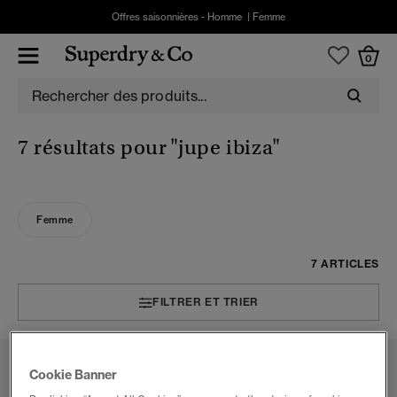
Offres saisonnières -
Homme
|
Femme
0
7 résultats pour
"jupe ibiza"
Femme
7 ARTICLES
FILTRER ET TRIER
Cookie Banner