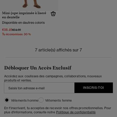
Mini-jupe imprimée à liseré
en dentelle
Disponible en dautres coloris
€38.49
Prix réduit de
à
€54.99
Tu économises 30 %
7 article(s) affichés sur 7
Débloquer Un Accès Exclusif
Accédez aux coulisses des campagnes, collaborations, nouveaux
produits et ventes.
INSCRIS-TOI
Vêtements homme
Vêtements femme
En t'inscrivant, tu acceptes de recevoir nos offres promotionnelles. Pour
plus d'informations, consulte notre
Politique de confidentialité