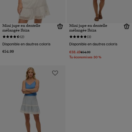
Mini jupe en dentelle
Mini jupe en dentelle
mélangée Ibiza
mélangée Ibiza
(2)
(3)
Disponible en dautres coloris
Disponible en dautres coloris
€54.99
€38.49
Prix réduit de
à
€54.99
Tu économises 30 %