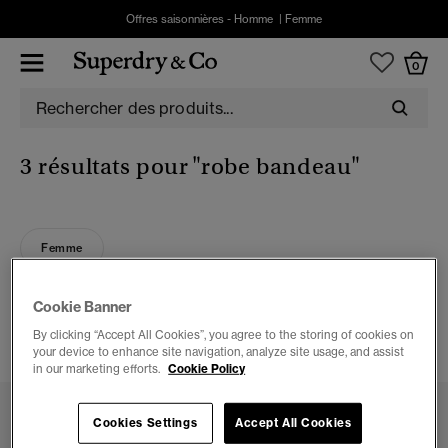
Offres saisonnières -
Homme
|
Femme
0
3 résultats pour
"robe bandeau"
Femme
3 ARTICLES
Cookie Banner
By clicking “Accept All Cookies”, you agree to the storing of cookies on
FILTRER ET TRIER
your device to enhance site navigation, analyze site usage, and assist
in our marketing efforts.
Cookie Policy
Cookies Settings
Accept All Cookies