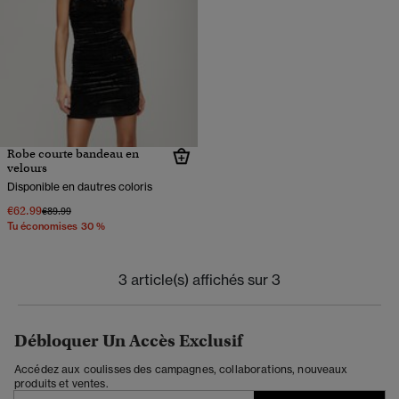
Robe courte bandeau en
velours
Disponible en dautres coloris
€62.99
Prix réduit de
à
€89.99
Tu économises 30 %
3 article(s) affichés sur 3
Débloquer Un Accès Exclusif
Accédez aux coulisses des campagnes, collaborations, nouveaux
produits et ventes.