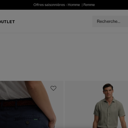
Offres saisonnières -
Homme
|
Femme
OUTLET