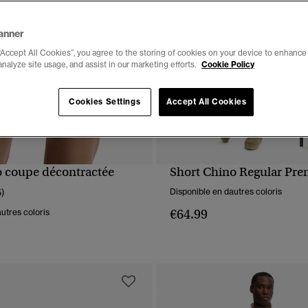
anner
“Accept All Cookies”, you agree to the storing of cookies on your device to enhance 
analyze site usage, and assist in our marketing efforts.
Cookie Policy
Cookies Settings
Accept All Cookies
o coupe décontractée
Short Chino Regular Pr
APERÇU RAPIDE
APERÇU RAPIDE
5)
Disponible en dautres coloris
€64.99
utres coloris