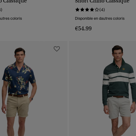
o Classique
Short Chino Classique
APERÇU RAPIDE
APERÇU RAPIDE
3)
(4)
utres coloris
Disponible en dautres coloris
€54.99