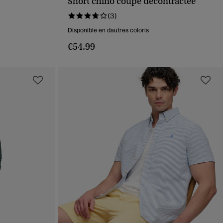
Short chino coupe décontractée
APERÇU RAPIDE
(3)
Disponible en dautres coloris
€54.99