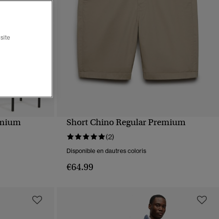
site
emium
Short Chino Regular Premium
APERÇU RAPIDE
(2)
Disponible en dautres coloris
€64.99