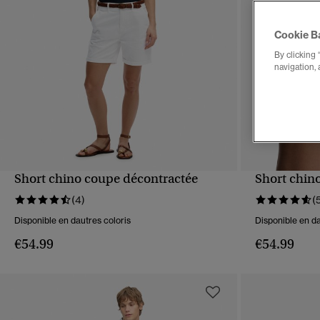
Cookie B
By clicking 
navigation, 
Short chino coupe décontractée
Short chin
APERÇU RAPIDE
(4)
(
Disponible en dautres coloris
Disponible en da
€54.99
€54.99