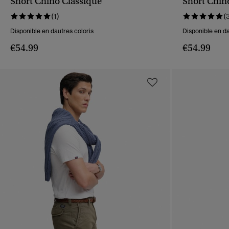
Short Chino Classique
Short Chin
APERÇU RAPIDE
(1)
(
Disponible en dautres coloris
Disponible en da
€54.99
€54.99