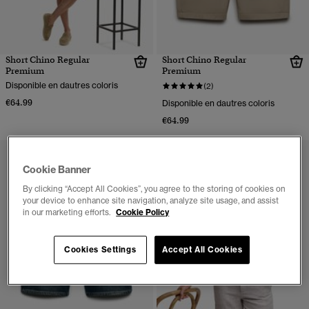
Short Chino Regular
Short Chino Regular
Premium
Premium
Disponible en dautres coloris
(2)
€64.99
Disponible en dautres coloris
€64.99
Cookie Banner
By clicking “Accept All Cookies”, you agree to the storing of cookies on
your device to enhance site navigation, analyze site usage, and assist
in our marketing efforts.
Cookie Policy
Cookies Settings
Accept All Cookies