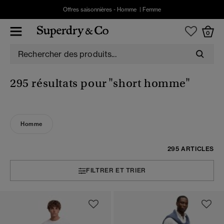
Offres saisonnières -
Homme
|
Femme
0
295 résultats pour
"short homme"
Homme
295 ARTICLES
FILTRER ET TRIER