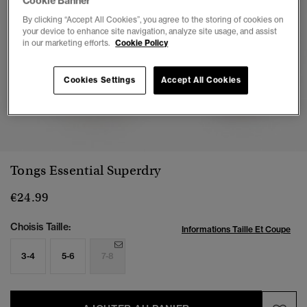
Cookie Banner
By clicking “Accept All Cookies”, you agree to the storing of cookies on
your device to enhance site navigation, analyze site usage, and assist
in our marketing efforts.
Cookie Policy
Cookies Settings
Accept All Cookies
1
2
3
4
5
6
7
Tongs Essential Superdry
€24.99
Choisis Taille:
Informations Taille Et Coupe
3-4
5-6
7-8