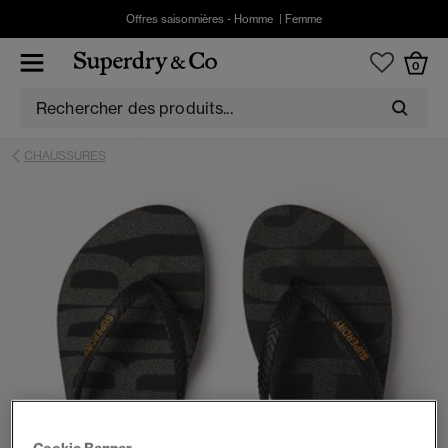
Offres saisonnières -
Homme
|
Femme
0
CHAUSSURES