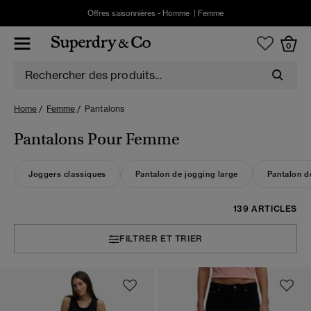
Offres saisonnières -
Homme
|
Femme
0
Home
Femme
Pantalons
Pantalons Pour Femme
Joggers classiques
Pantalon de jogging large
Pantalon d
139 ARTICLES
FILTRER ET TRIER