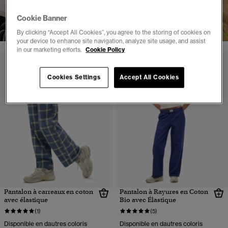
Cookie Banner
SHOP NOW
By clicking “Accept All Cookies”, you agree to the storing of cookies on
your device to enhance site navigation, analyze site usage, and assist
in our marketing efforts.
Cookie Policy
Cookies Settings
Accept All Cookies
Pantalon à carreaux en coton
Pantalon à Rayures en Coton
avec élastique
Bio avec Élastique
(1)
(5)
Disponible en dautres coloris
Disponible en dautres coloris