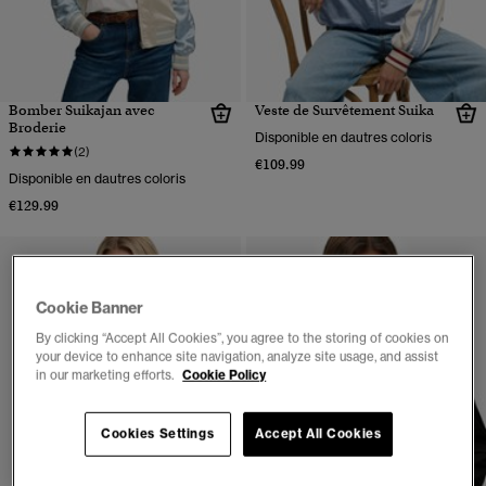
Bomber Suikajan avec
Veste de Survêtement Suika
Broderie
Disponible en dautres coloris
(2)
€109.99
Disponible en dautres coloris
€129.99
Cookie Banner
By clicking “Accept All Cookies”, you agree to the storing of cookies on
your device to enhance site navigation, analyze site usage, and assist
in our marketing efforts.
Cookie Policy
Cookies Settings
Accept All Cookies