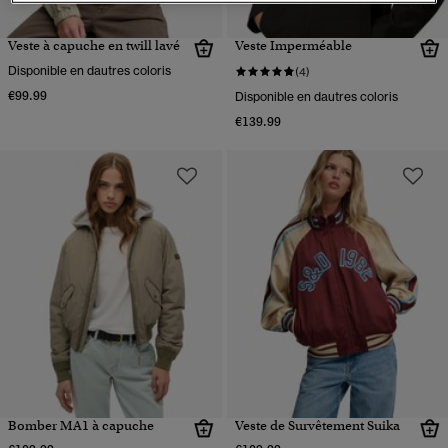
Veste à capuche en twill lavé
Veste Imperméable
Disponible en dautres coloris
(4)
€99.99
Disponible en dautres coloris
€139.99
Bomber MA1 à capuche
Veste de Survêtement Suika