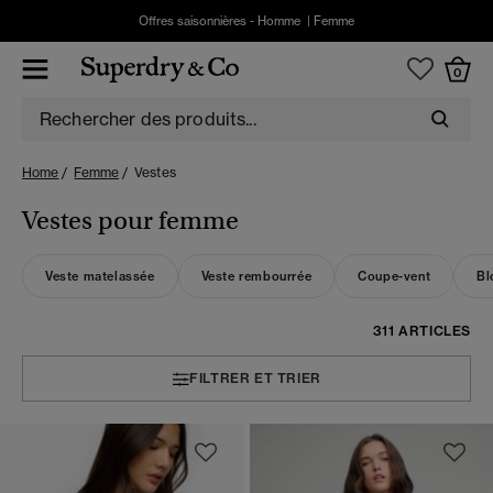
Offres saisonnières -
Homme
|
Femme
0
Home
Femme
Vestes
Vestes pour femme
Veste matelassée
Veste rembourrée
Coupe-vent
Bl
311 ARTICLES
FILTRER ET TRIER