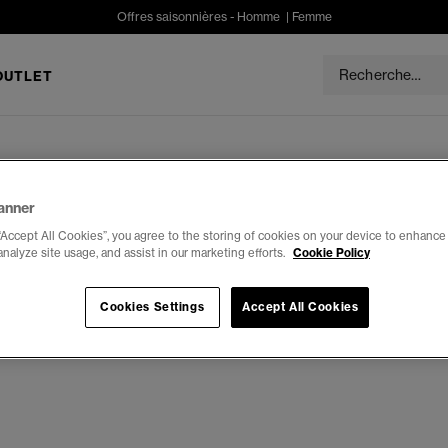
Offres saisonnières -
Homme
|
Femme
OUTLET
anner
“Accept All Cookies”, you agree to the storing of cookies on your device to enhance 
analyze site usage, and assist in our marketing efforts.
Cookie Policy
Cookies Settings
Accept All Cookies