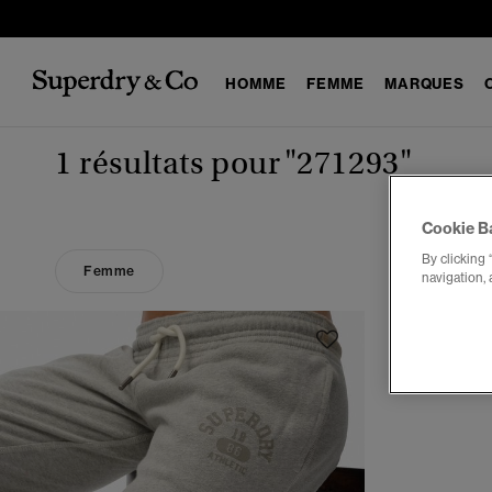
HOMME
FEMME
MARQUES
1 résultats pour
"271293"
Cookie B
By clicking 
Femme
navigation, 