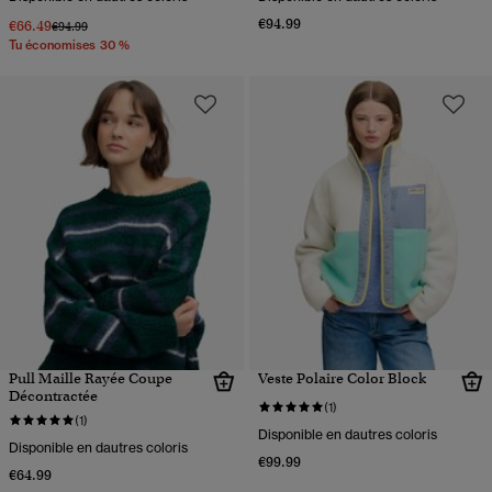
€94.99
€66.49
Prix réduit de
à
€94.99
Tu économises 30 %
Pull Maille Rayée Coupe
Veste Polaire Color Block
Décontractée
(1)
(1)
Disponible en dautres coloris
Disponible en dautres coloris
€99.99
€64.99