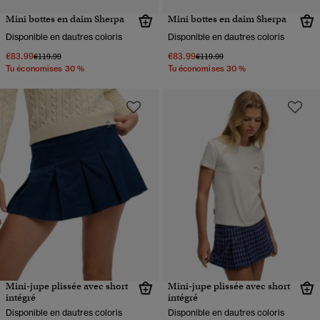
Mini bottes en daim Sherpa
Mini bottes en daim Sherpa
Disponible en dautres coloris
Disponible en dautres coloris
€83.99
€83.99
Prix réduit de
à
Prix réduit de
à
€119.99
€119.99
Tu économises 30 %
Tu économises 30 %
Mini-jupe plissée avec short
Mini-jupe plissée avec short
intégré
intégré
Disponible en dautres coloris
Disponible en dautres coloris