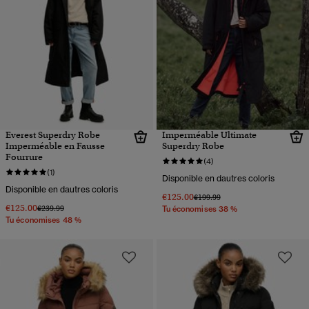
Everest Superdry Robe
Imperméable Ultimate
Imperméable en Fausse
Superdry Robe
Fourrure
(4)
(1)
Disponible en dautres coloris
Disponible en dautres coloris
€125.00
Prix réduit de
à
€199.99
€125.00
Prix réduit de
à
€239.99
Tu économises 38 %
Tu économises 48 %