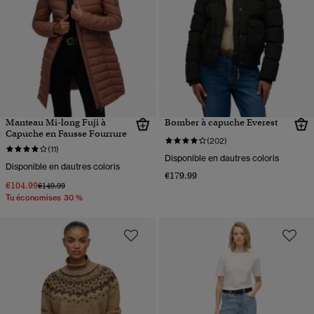
Manteau Mi-long Fuji à
Bomber à capuche Everest
Capuche en Fausse Fourrure
(202)
(11)
Disponible en dautres coloris
Disponible en dautres coloris
€179.99
€104.99
Prix réduit de
à
€149.99
Tu économises 30 %