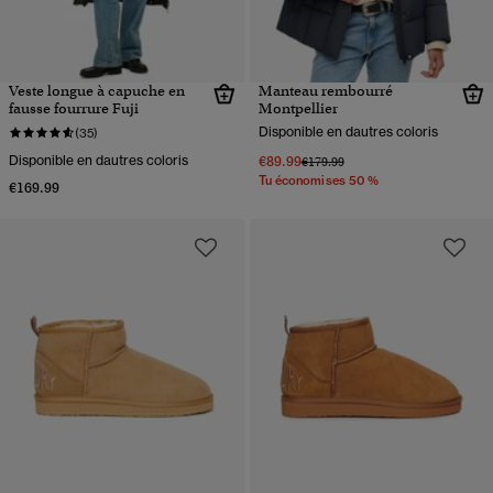
Veste longue à capuche en
Manteau rembourré
fausse fourrure Fuji
Montpellier
Disponible en dautres coloris
(35)
Disponible en dautres coloris
€89.99
Prix réduit de
à
€179.99
Tu économises 50 %
€169.99