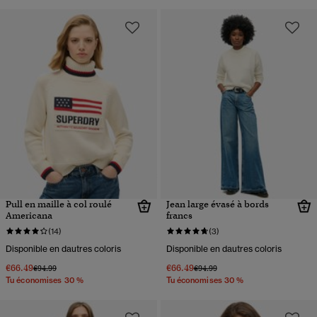
Pull en maille à col roulé
Jean large évasé à bords
Americana
francs
(14)
(3)
Disponible en dautres coloris
Disponible en dautres coloris
€66.49
€66.49
Prix réduit de
à
Prix réduit de
à
€94.99
€94.99
Tu économises 30 %
Tu économises 30 %