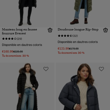
Manteau long en fausse
Doudoune longue Rip-Stop
fourrure Everest
(32)
(29)
Disponible en dautres coloris
Disponible en dautres coloris
€125.99
Prix réduit de
à
€179.99
€160.99
Prix réduit de
à
€229.99
Tu économises 30 %
Tu économises 30 %