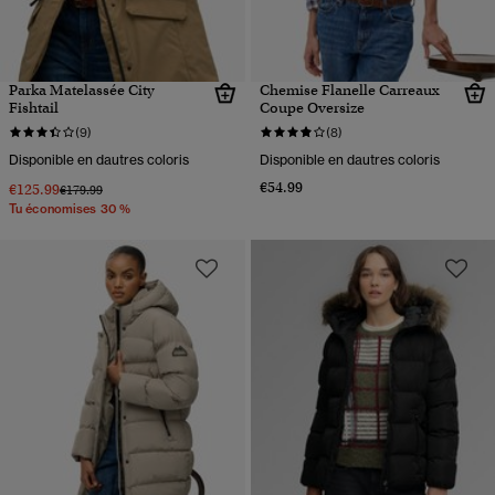
Parka Matelassée City
Chemise Flanelle Carreaux
Fishtail
Coupe Oversize
(9)
(8)
Disponible en dautres coloris
Disponible en dautres coloris
€54.99
€125.99
Prix réduit de
à
€179.99
Tu économises 30 %