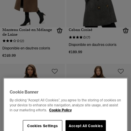
Manteau Croisé en Mélange
Caban Croisé
de Laine
(7)
(2)
Disponible en dautres coloris
Disponible en dautres coloris
€189.99
€249.99
Cookie Banner
By clicking “Accept All Cookies”, you agree to the storing of cookies on
your device to enhance site navigation, analyze site usage, and assist
in our marketing efforts.
Cookie Policy
Cookies Settings
Accept All Cookies