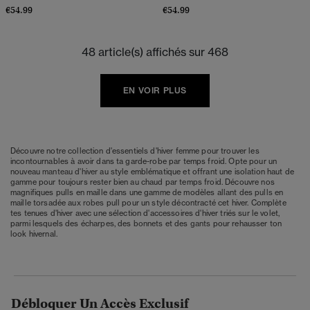
€54.99
€54.99
48 article(s) affichés sur 468
EN VOIR PLUS
Découvre notre collection d'essentiels d'hiver femme pour trouver les
incontournables à avoir dans ta garde-robe par temps froid. Opte pour un
nouveau
manteau d'hiver
au style emblématique et offrant une isolation haut de
gamme pour toujours rester bien au chaud par temps froid. Découvre nos
magnifiques pulls en maille dans une gamme de modèles allant des
pulls
en
maille torsadée aux
robes
pull pour un style décontracté cet hiver. Complète
tes tenues d'hiver avec une sélection d'accessoires d'hiver triés sur le volet,
parmi lesquels des
écharpes
, des
bonnets
et des
gants
pour rehausser ton
look hivernal.
Débloquer Un Accès Exclusif