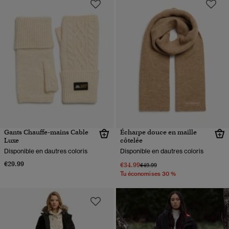
Gants Chauffe-mains Cable
Écharpe douce en maille
Luxe
côtelée
Disponible en dautres coloris
Disponible en dautres coloris
€29.99
€34.99
Prix réduit de
à
€49.99
Tu économises 30 %