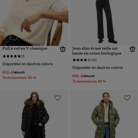
Pull à col en V classique
Jean slim évasé taille mi-
haute en coton biologique
(1)
(13)
Disponible en dautres coloris
Disponible en dautres coloris
€32.49
Prix réduit de
à
€64.99
€66.49
Prix réduit de
à
€94.99
Tu économises 50 %
Tu économises 30 %