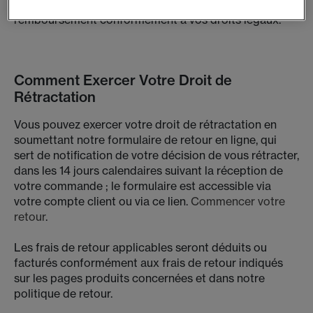
nous retourner l'article en échange d'un
remboursement conformément à vos droits légaux.
Comment Exercer Votre Droit de
Rétractation
Vous pouvez exercer votre droit de rétractation en
soumettant notre formulaire de retour en ligne, qui
sert de notification de votre décision de vous rétracter,
dans les 14 jours calendaires suivant la réception de
votre commande ; le formulaire est accessible via
votre compte client ou via ce lien.
Commencer votre
retour
.
Les frais de retour applicables seront déduits ou
facturés conformément aux frais de retour indiqués
sur les pages produits concernées et dans notre
politique de retour.