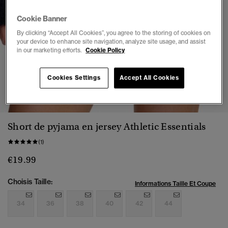
Cookie Banner
By clicking “Accept All Cookies”, you agree to the storing of cookies on
your device to enhance site navigation, analyze site usage, and assist
in our marketing efforts.
Cookie Policy
Cookies Settings
Accept All Cookies
1
2
3
4
5
6
7
Short de pyjama en jersey Athletic Essentials
(1)
€19.99
Choisis Taille:
Informations Taille Et Coupe
34
36
38
40
42
44