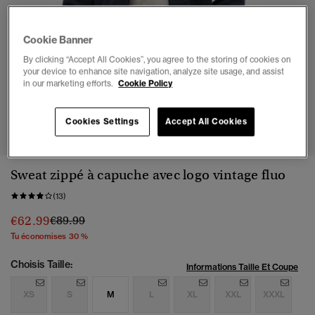
Cookie Banner
By clicking “Accept All Cookies”, you agree to the storing of cookies on
your device to enhance site navigation, analyze site usage, and assist
in our marketing efforts.
Cookie Policy
1
2
3
4
5
Cookies Settings
Accept All Cookies
Sweat zippé à capuche avec logo vintage fluo
(13)
Prix réduit de
à
€62.99
€89.99
Tu économises 30 %
Choisis Taille:
Informations Taille Et Coupe
XS
S
M
L
XL
XXL
XXXL