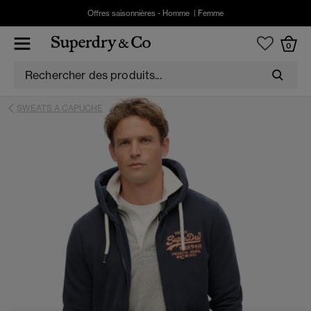
Offres saisonnières -
Homme
|
Femme
0
SWEATS A CAPUCHE