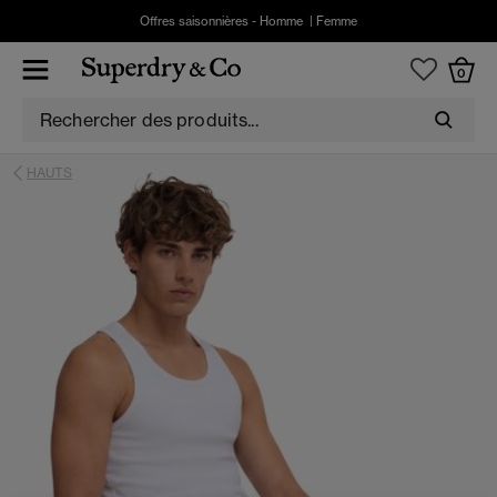
Offres saisonnières -
Homme
|
Femme
0
HAUTS