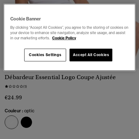
Cookie Banner
By clicking “Accept All Cookies”, you agree to the storing of cookies on
your device to enhance site navigation, analyze site usage, and assist
in our marketing efforts.
Cookie Policy
1
2
3
4
5
Cookies Settings
Accept All Cookies
Débardeur Essential Logo Coupe Ajustée
(1)
€24.99
Couleur :
optic
sélectionné