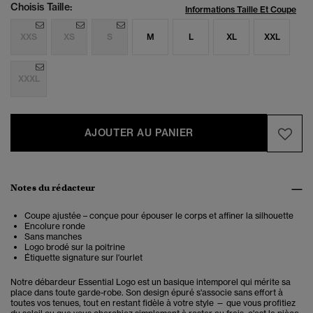
Choisis Taille:
Informations Taille Et Coupe
XXS
XS
S
M
L
XL
XXL
XXXL
AJOUTER AU PANIER
Notes du rédacteur
Coupe ajustée – conçue pour épouser le corps et affiner la silhouette
Encolure ronde
Sans manches
Logo brodé sur la poitrine
Étiquette signature sur l'ourlet
Notre débardeur Essential Logo est un basique intemporel qui mérite sa
place dans toute garde-robe. Son design épuré s'associe sans effort à
toutes vos tenues, tout en restant fidèle à votre style — que vous profitiez