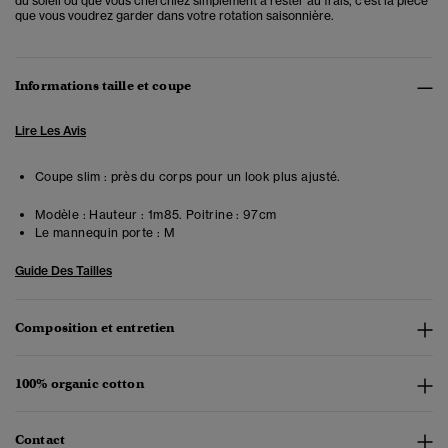
du soleil ou que vous cherchiez simplement à rester au frais, c'est la pièce
que vous voudrez garder dans votre rotation saisonnière.
Informations taille et coupe
Lire Les Avis
Coupe slim : près du corps pour un look plus ajusté.
Modèle :
Hauteur : 1m85. Poitrine : 97cm
Le mannequin porte :
M
Guide Des Tailles
Composition et entretien
100% organic cotton
Contact