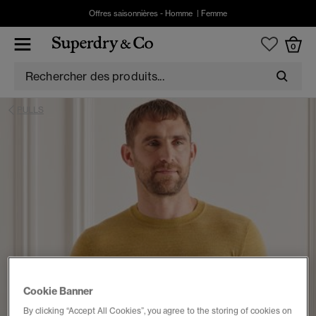
Offres saisonnières -
Homme
|
Femme
0
PULLS
Cookie Banner
By clicking “Accept All Cookies”, you agree to the storing of cookies on