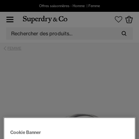
Offres saisonnières -
Homme
|
Femme
0
FEMME
Cookie Banner