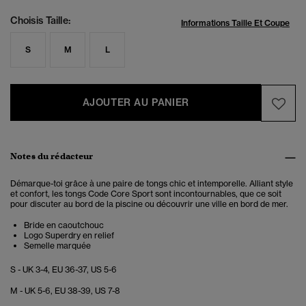
Choisis Taille:
Informations Taille Et Coupe
S
M
L
AJOUTER AU PANIER
Notes du rédacteur
Démarque-toi grâce à une paire de tongs chic et intemporelle. Alliant style
et confort, les tongs Code Core Sport sont incontournables, que ce soit
pour discuter au bord de la piscine ou découvrir une ville en bord de mer.
Bride en caoutchouc
Logo Superdry en relief
Semelle marquée
S - UK 3-4, EU 36-37, US 5-6
M - UK 5-6, EU 38-39, US 7-8