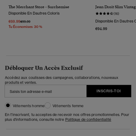
The Merchant Store - Surchemise
Jean Droit Slim Vinta
Disponible En Dautres Coloris
(16)
€69.99
Disponible En Dautres C
Prix Réduit De
À
€99.99
Tu Économises 30 %
€94.99
Débloquer Un Accès Exclusif
Accédez aux coulisses des campagnes, collaborations, nouveaux
produits et ventes.
INSCRIS-TOI
Vêtements homme
Vêtements femme
En t'inscrivant, tu acceptes de recevoir nos offres promotionnelles. Pour
plus d'informations, consulte notre
Politique de confidentialité