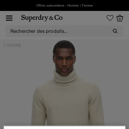
Offres saisonnières -
Homme
|
Femme
0
HOMME