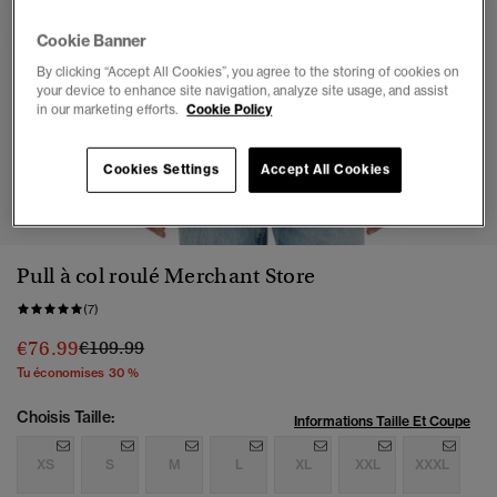
Cookie Banner
By clicking “Accept All Cookies”, you agree to the storing of cookies on
your device to enhance site navigation, analyze site usage, and assist
in our marketing efforts.
Cookie Policy
Cookies Settings
Accept All Cookies
1
2
3
4
5
6
7
8
Pull à col roulé Merchant Store
(7)
Prix réduit de
à
€76.99
€109.99
Tu économises 30 %
Choisis Taille:
Informations Taille Et Coupe
XS
S
M
L
XL
XXL
XXXL