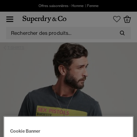
Offres saisonnières -
Homme
|
Femme
0
T-SHIRTS
Cookie Banner