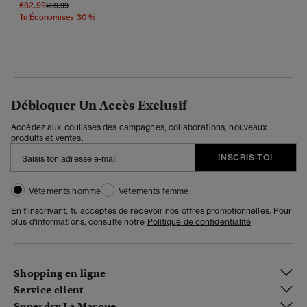
€62.99
Prix Réduit De
À
€89.99
Tu Économises 30 %
Débloquer Un Accès Exclusif
Accédez aux coulisses des campagnes, collaborations, nouveaux
produits et ventes.
INSCRIS-TOI
Vêtements homme
Vêtements femme
En t'inscrivant, tu acceptes de recevoir nos offres promotionnelles. Pour
plus d'informations, consulte notre
Politique de confidentialité
Shopping en ligne
Service client
Superdry La Marque