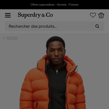
Offres saisonnières -
Homme
|
Femme
0
VESTES