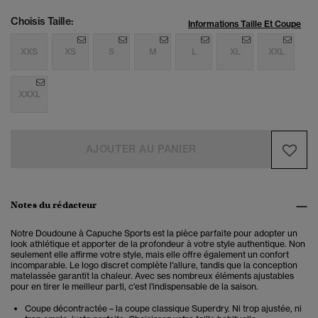
Choisis Taille:
Informations Taille Et Coupe
XXS
XS
S
M
L
XL
XXL
XXXL
AJOUTER AU PANIER
Notes du rédacteur
Notre Doudoune à Capuche Sports est la pièce parfaite pour adopter un
look athlétique et apporter de la profondeur à votre style authentique.
Non
seulement elle affirme votre style, mais elle offre également un confort
incomparable.
Le logo discret complète l'allure, tandis que la conception
matelassée garantit la chaleur. Avec ses nombreux éléments ajustables
pour en tirer le meilleur parti, c'est l'indispensable de la saison.
Coupe décontractée – la coupe classique Superdry. Ni trop ajustée, ni