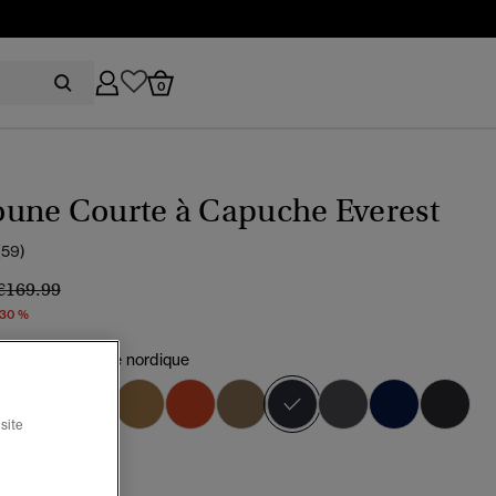
0
une Courte à Capuche Everest
(59)
Prix réduit de
à
€169.99
 30 %
eu marine chrome nordique
sélectionné
site