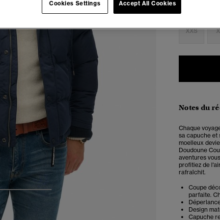
Cookies Settings
Accept All Cookies
Choisis Taille
XXS
X
Notes du r
Chaque voyage
sa capuche et 
moelleux devie
Doudoune Court
aventures vous
profitiez de l
rafraîchit.
Coupe décon
3
4
5
parfaite. Ch
Déperlance 
Design mat
Capuche re