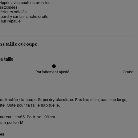
zippée avec boutons-pression
s zippées
térieurs côtelés
perdry sur la manche droite
sur l'épaule
s taille et coupe
 taille
Parfaitement ajusté
Grand
ntractée : la coupe Superdry classique. Pas trop slim, pas trop large,
ite. Opte pour ta taille habituelle.
uteur : 1m85. Poitrine : 99cm
in porte :
M
les