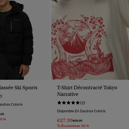
assée Ski Sports
T-Shirt Décontracté Tokyo
Narrative
2)
(2)
autres Coloris
Disponible En Dautres Coloris
 Réduit De
À
.99
30 %
€27.99
Prix Réduit De
À
€39.99
Tu Économises 30 %