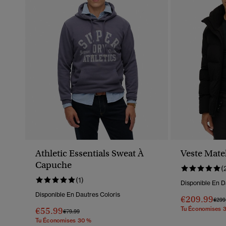
Athletic Essentials Sweat À
Veste Matel
Capuche
(
(1)
Disponible En D
Disponible En Dautres Coloris
€209.99
Prix
€299
€55.99
Tu Économises 
Prix Réduit De
À
€79.99
Tu Économises 30 %