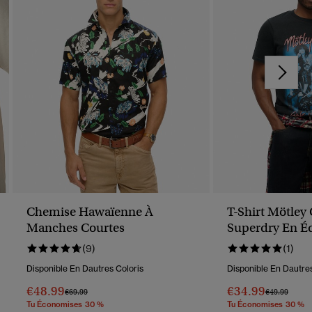
Chemise Hawaïenne À
T-Shirt Mötley
Manches Courtes
Superdry En Éd
(9)
(1)
Disponible En Dautres Coloris
Disponible En Dautres
€48.99
€34.99
Prix Réduit De
À
Prix Réduit D
À
€69.99
€49.99
Tu Économises 30 %
Tu Économises 30 %