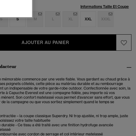
:
Informations Taille Et Coupe
S
S
M
L
XL
XXL
XXXL
AJOUTER AU PANIER
édacteur
 mémorable commence par une veste fiable. Vous gardant au chaud grâce à
ses poignets côtelés, cette pièce au matériau durable et au rembourrage
nt un indispensable de votre garde-robe outdoor. Confectionnée avec soin, la
e à Capuche Everest est une compagne fidèle, peu importe où vos
 mènent. Son confort matelassé vous permet d'avancer sans effort, que vous
'air de la campagne ou que vous sortiez simplement quand le temps se
tractée – la coupe classique Superdry. Ni trop ajustée, ni trop ample, juste
oisissez votre taille habituelle
durable - Ce tissu a été traité avec une finition hydrofuge avancée
elassé
mbourrée avec cordon de serrage et col intérieur matelassé