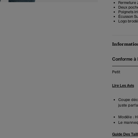
Fermeture 
Deux poche
Poignets in
Écusson Su
Logo brodé 
Information
Conforme à la
Petit
Lire Les Avis
Coupe déco
juste parfa
Modèle :
Ha
Le mannequ
Guide Des Tail