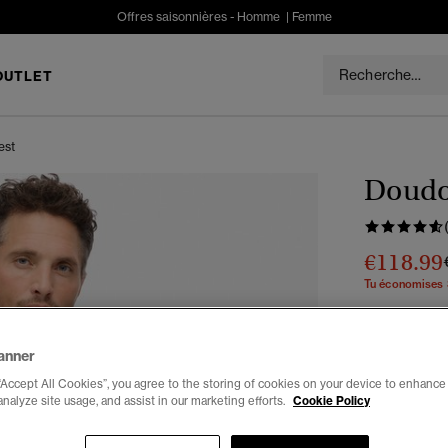
Offres saisonnières -
Homme
|
Femme
OUTLET
est
Doudo
€118.99
Tu économises
Couleur :
bl
anner
“Accept All Cookies”, you agree to the storing of cookies on your device to enhance 
analyze site usage, and assist in our marketing efforts.
Cookie Policy