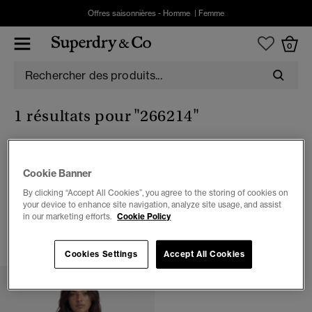
Offres saisonnières -
Homme
|
Femme
0
1 résultats pour
"266214"
Cookie Banner
Femme
By clicking “Accept All Cookies”, you agree to the storing of cookies on
your device to enhance site navigation, analyze site usage, and assist
1 ARTICLES
in our marketing efforts.
Cookie Policy
FILTRER ET TRIER
Cookies Settings
Accept All Cookies