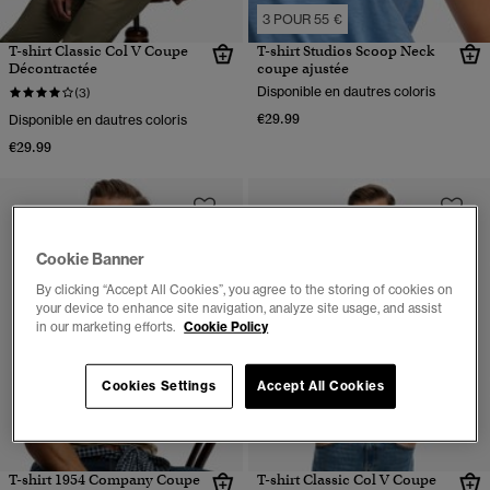
3 POUR 55 €
T-shirt Classic Col V Coupe
T-shirt Studios Scoop Neck
Décontractée
coupe ajustée
Disponible en dautres coloris
(3)
€29.99
Disponible en dautres coloris
€29.99
Cookie Banner
By clicking “Accept All Cookies”, you agree to the storing of cookies on
your device to enhance site navigation, analyze site usage, and assist
in our marketing efforts.
Cookie Policy
Cookies Settings
Accept All Cookies
T-shirt 1954 Company Coupe
T-shirt Classic Col V Coupe