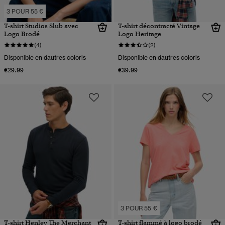
3 POUR 55 €
T-shirt Studios Slub avec
T-shirt décontracté Vintage
Logo Brodé
Logo Heritage
(4)
(2)
Disponible en dautres coloris
Disponible en dautres coloris
€29.99
€39.99
3 POUR 55 €
T-shirt Henley The Merchant
T-shirt flammé à logo brodé