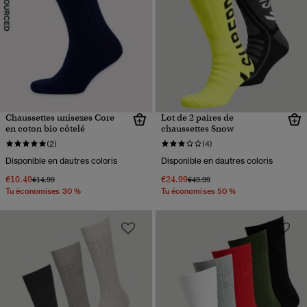
Chaussettes unisexes Core
Lot de 2 paires de
en coton bio côtelé
chaussettes Snow
(2)
(4)
Disponible en dautres coloris
Disponible en dautres coloris
€10.49
€24.99
Prix réduit de
à
Prix réduit de
à
€14.99
€49.99
Tu économises 30 %
Tu économises 50 %