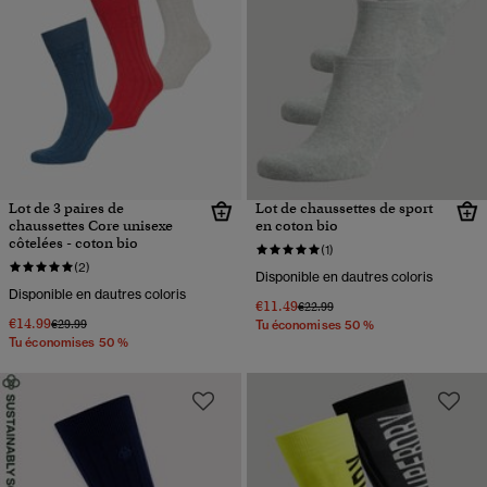
Lot de 3 paires de
Lot de chaussettes de sport
chaussettes Core unisexe
en coton bio
côtelées - coton bio
(1)
(2)
Disponible en dautres coloris
Disponible en dautres coloris
€11.49
Prix réduit de
à
€22.99
€14.99
Prix réduit de
à
€29.99
Tu économises 50 %
Tu économises 50 %