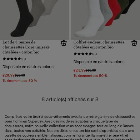
Lot de 3 paires de
Coffret-cadeau chaussettes
chaussettes Core unisexe
côtelées en coton bio
côtelées - coton bio
(3)
(3)
Disponible en dautres coloris
Disponible en dautres coloris
€24.99
Prix réduit de
à
€49.99
€20.99
Prix réduit de
à
€29.99
Tu économises 50 %
Tu économises 30 %
8 article(s) affichés sur 8
Complétez votre tiroir à sous-vêtements avec la dernière gamme de chaussettes
pour hommes Superdry. Avec des modèles adaptés à chaque type de
chaussures
, notre nouvelle collection vous accompagne tout au long de l’année
dans toutes vos activités. Nos modèles en coton bio sont disponibles dans une
palette de couleurs emblématiques, comme l'orange flamme et le rose vif, et
sont également disponibles en paquets de trois, pour vous faciliter l’achat et le