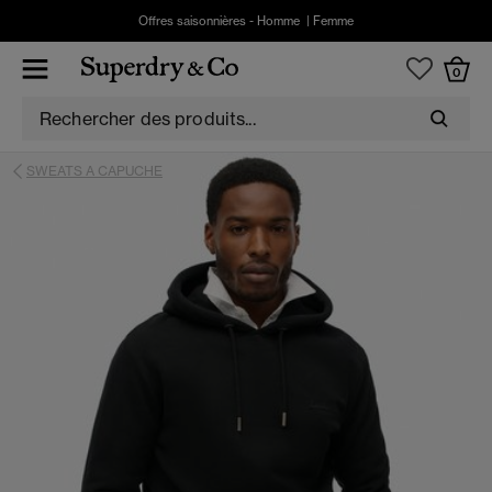
Offres saisonnières -
Homme
|
Femme
0
SWEATS A CAPUCHE