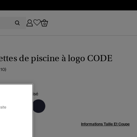
0
ttes de piscine à logo CODE
(10)
ic/or rose métallisé
ctionné
site
:
Informations Taille Et Coupe
M
L