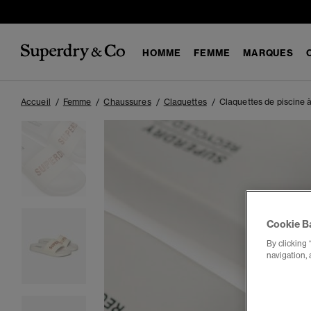
HOMME
FEMME
MARQUES
Accueil
Femme
Chaussures
Claquettes
Claquettes de piscine
Cookie B
By clicking 
navigation, 