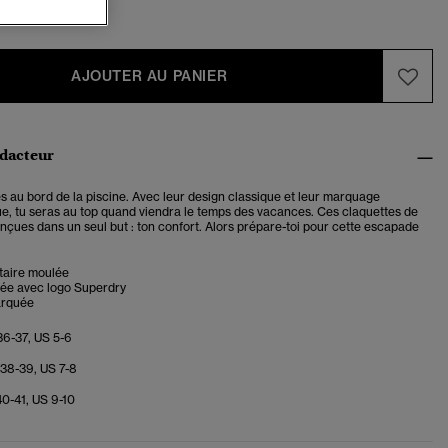
AJOUTER AU PANIER
édacteur
s au bord de la piscine. Avec leur design classique et leur marquage
e, tu seras au top quand viendra le temps des vacances. Ces claquettes de
nçues dans un seul but : ton confort. Alors prépare-toi pour cette escapade
taire moulée
lée avec logo Superdry
arquée
36-37, US 5-6
 38-39, US 7-8
40-41, US 9-10