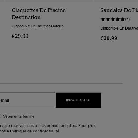
Claquettes De Piscine
Sandales De Pi
Destination
(1)
Disponible En Dautres Coloris
Disponible En Dautres
€29.99
€29.99
INSCRIS-TOI
Vêtements femme
tes de recevoir nos offres promotionnelles. Pour plus
 notre
Politique de confidentialité