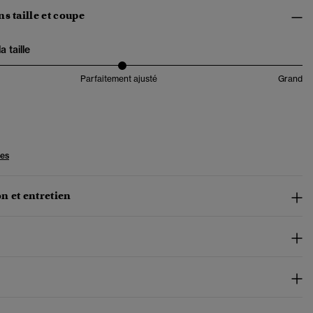
s taille et coupe
 taille
Parfaitement ajusté
Grand
les
n et entretien