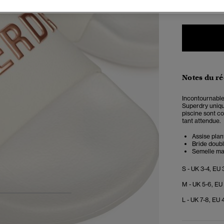
Notes du r
Incontournable
Superdry uniqu
piscine sont co
tant attendue.
Assise plan
Bride doub
Semelle m
S - UK 3-4, EU 
M - UK 5-6, EU
4
5
6
7
L - UK 7-8, EU 