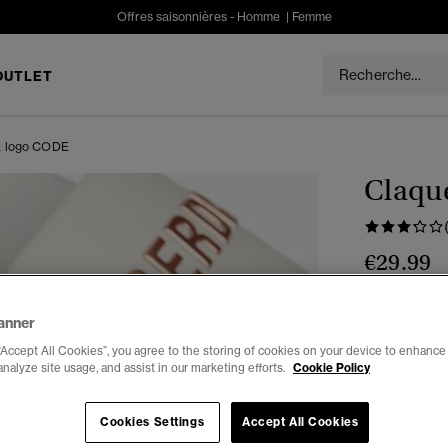
Offres saisonnières -
Homme
|
Femme
OUTLET
 à logo CODE
Claque
€29.99
Couleur :
opt
anner
séle
“Accept All Cookies”, you agree to the storing of cookies on your device to enhance 
analyze site usage, and assist in our marketing efforts.
Cookie Policy
Choisis Taille
Cookies Settings
Accept All Cookies
S