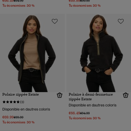
€66.49
€69.99
Prix réduit de
à
Prix réduit de
à
€94.99
€99.99
Tu économises 30 %
Tu économises 30 %
Polaire zippée Estate
Polaire à demi-fermeture
zippée Estate
(3)
Disponible en dautres coloris
Disponible en dautres coloris
€66.49
Prix réduit de
à
€94.99
€69.99
Prix réduit de
à
€99.99
Tu économises 30 %
Tu économises 30 %