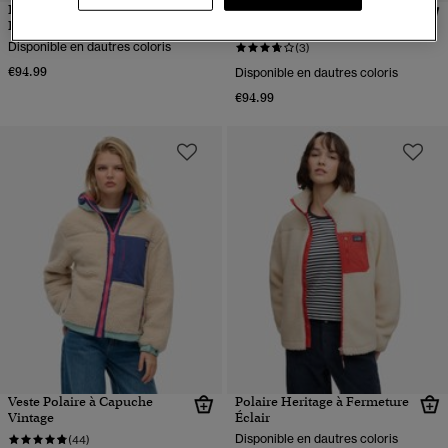
Pullover en Polaire Colour
Pullover en Polaire Colour
Block
Block
Disponible en dautres coloris
(3)
€94.99
Disponible en dautres coloris
€94.99
Veste Polaire à Capuche
Polaire Heritage à Fermeture
Vintage
Éclair
Disponible en dautres coloris
(44)