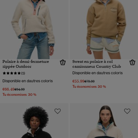
Polaire à demi-fermeture
Sweat en polaire à col
zippée Outdoor
camionneur Country Club
Disponible en dautres coloris
(5)
Disponible en dautres coloris
€55.99
Prix réduit de
à
€79.99
Tu économises 30 %
€66.49
Prix réduit de
à
€94.99
Tu économises 30 %