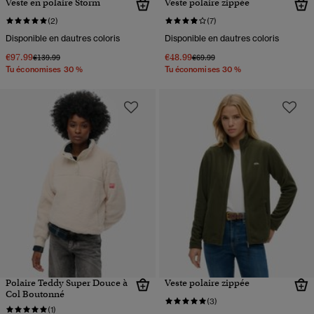
Veste en polaire Storm
Veste polaire zippée
(2)
(7)
Disponible en dautres coloris
Disponible en dautres coloris
€97.99
€48.99
Prix réduit de
à
Prix réduit de
à
€139.99
€69.99
Tu économises 30 %
Tu économises 30 %
Polaire Teddy Super Douce à
Veste polaire zippée
Col Boutonné
(3)
(1)