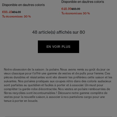
Disponible en dautres coloris
Disponible en dautres coloris
€48.99
Prix réduit de
à
€69.99
€66.49
Prix réduit de
à
€94.99
Tu économises 30 %
Tu économises 30 %
48 article(s) affichés sur 80
EN VOIR PLUS
Notre obsession de la saison : la polaire. Nous avons remis au goût du jour ce
vieux classique pour t'offrir une gamme de vestes et de pulls pour femme. Ces
pièces durables et résistantes vont vite devenir tes préférées cette saison et les
suivantes. Nos polaires pratiques aux coupes rétro dans des coloris audacieux
sont parfaites au quotidien et faciles à porter et à associer. Un must pour
compléter ta garde-robe décontractée. Nos vestes en polaire rembourrées de
fibres recyclées sont incontournables ! Découvre notre gamme complète de
vestes pour la nouvelle saison, à associer à nos pantalons cargo pour une
tenue à porter en boucle.