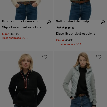
Polaire courte à demi-zip
Pull polaire à demi-zip
Disponible en dautres coloris
(3)
€45.49
Disponible en dautres coloris
Prix réduit de
à
€64.99
Tu économises 30 %
€45.49
Prix réduit de
à
€64.99
Tu économises 30 %