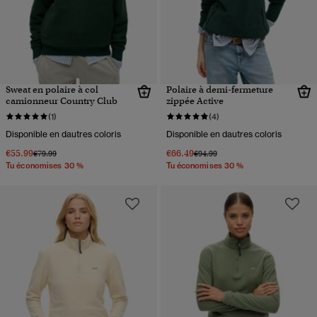
Sweat en polaire à col
Polaire à demi-fermeture
camionneur Country Club
zippée Active
(1)
(4)
Disponible en dautres coloris
Disponible en dautres coloris
€55.99
€66.49
Prix réduit de
à
Prix réduit de
à
€79.99
€94.99
Tu économises 30 %
Tu économises 30 %