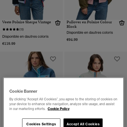
Veste Polaire Sherpa Vintage
Pullover en Polaire Colour
Block
(11)
Disponible en dautres coloris
Disponible en dautres coloris
€94.99
€119.99
Cookie Banner
By clicking “Accept All Cookies”, you agree to the storing of cookies on
your device to enhance site navigation, analyze site usage, and assist
in our marketing efforts.
Cookie Policy
Cookies Settings
Accept All Cookies