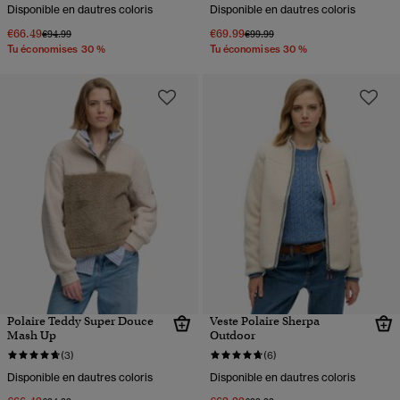
Disponible en dautres coloris
Disponible en dautres coloris
€66.49
€69.99
Prix réduit de
à
Prix réduit de
à
€94.99
€99.99
Tu économises 30 %
Tu économises 30 %
Polaire Teddy Super Douce
Veste Polaire Sherpa
Mash Up
Outdoor
(3)
(6)
Disponible en dautres coloris
Disponible en dautres coloris