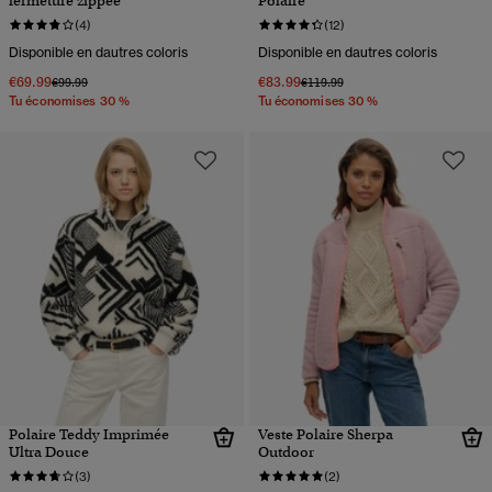
fermeture zippée
Polaire
(4)
(12)
Disponible en dautres coloris
Disponible en dautres coloris
€69.99
€83.99
Prix réduit de
à
Prix réduit de
à
€99.99
€119.99
Tu économises 30 %
Tu économises 30 %
Polaire Teddy Imprimée
Veste Polaire Sherpa
Ultra Douce
Outdoor
(3)
(2)