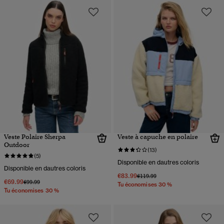
Veste Polaire Sherpa
Veste à capuche en polaire
Outdoor
(13)
(5)
Disponible en dautres coloris
Disponible en dautres coloris
€83.99
Prix réduit de
à
€119.99
€69.99
Prix réduit de
à
€99.99
Tu économises 30 %
Tu économises 30 %