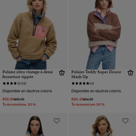
Polaire rétro vintage à demi
Polaire Teddy Super Douce
fermeture zippée
Mash Up
(14)
(4)
Disponible en dautres coloris
Disponible en dautres coloris
€69.99
€66.49
Prix réduit de
à
Prix réduit de
à
€99.99
€94.99
Tu économises 30 %
Tu économises 30 %