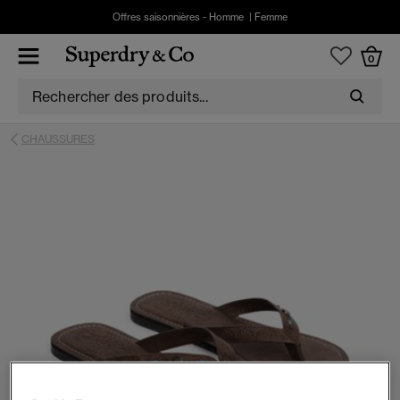
Offres saisonnières -
Homme
|
Femme
0
CHAUSSURES