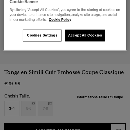
Cookie Banner
By clicking “Accept All Cookies”, you agree to the storing of cookies on
your device to enhance site navigation, analyze site usage, and assist
in our marketing efforts.
Cookie Policy
Cookies Settings
Accept All Cookies
1
2
3
4
5
6
7
Tongs en Simili Cuir Embossé Coupe Classique
€29.99
Choisis Taille:
Informations Taille Et Coupe
3-4
5-6
7-8