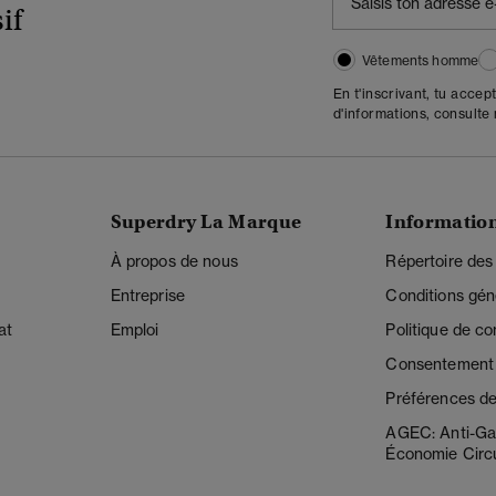
if
Vêtements homme
En t'inscrivant, tu accep
d'informations, consulte
Superdry La Marque
Informatio
À propos de nous
Répertoire des
Entreprise
Conditions gén
at
Emploi
Politique de con
Consentement r
Préférences de
AGEC: Anti-Ga
Économie Circu