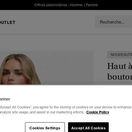
Offres saisonnières -
Homme
|
Femme
OUTLET
NOUVEAUT
Haut à
bouto
€34.99
anner
“Accept All Cookies”, you agree to the storing of cookies on your device to enhance 
Couleur :
ro
analyze site usage, and assist in our marketing efforts.
Cookie Policy
Cookies Settings
Accept All Cookies