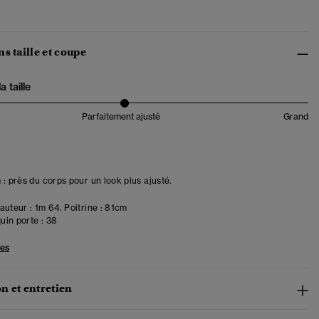
s taille et coupe
 taille
Parfaitement ajusté
Grand
 : près du corps pour un look plus ajusté.
uteur : 1m 64. Poitrine : 81cm
in porte :
38
les
n et entretien