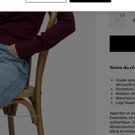
Choisis Taille
34
3
Notes du r
Coupe ajust
silhouette 
Fermeture 
Matière cô
Manches l
Logo Super
Apportez un esp
Essentials, ce
4
5
6
7
authentique. C
détails bouton
pièce incontou