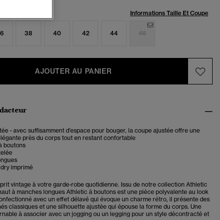
:
Informations Taille Et Coupe
6
38
40
42
44
46
AJOUTER AU PANIER
édacteur
ée - avec suffisamment d'espace pour bouger, la coupe ajustée offre une
élégante près du corps tout en restant confortable
à boutons
telée
ongues
dry imprimé
rit vintage à votre garde-robe quotidienne. Issu de notre collection Athletic
 haut à manches longues Athletic à boutons est une pièce polyvalente au look
onfectionné avec un effet délavé qui évoque un charme rétro, il présente des
nés classiques et une silhouette ajustée qui épouse la forme du corps. Une
rnable à associer avec un jogging ou un legging pour un style décontracté et