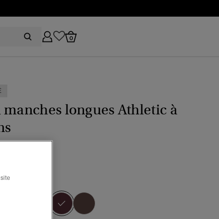
0
É
 manches longues Athletic à
ns
(1)
site
uge porto
sélectionné