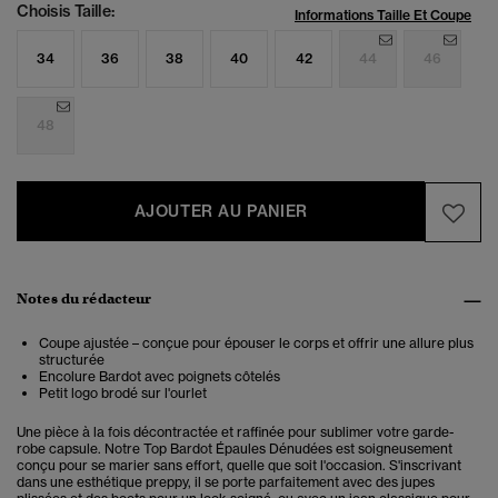
Choisis Taille:
Informations Taille Et Coupe
34
36
38
40
42
44
46
48
AJOUTER AU PANIER
Notes du rédacteur
Coupe ajustée – conçue pour épouser le corps et offrir une allure plus
structurée
Encolure Bardot avec poignets côtelés
Petit logo brodé sur l'ourlet
Une pièce à la fois décontractée et raffinée pour sublimer votre garde-
robe capsule. Notre Top Bardot Épaules Dénudées est soigneusement
conçu pour se marier sans effort, quelle que soit l'occasion. S'inscrivant
dans une esthétique preppy, il se porte parfaitement avec des jupes