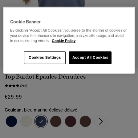
Cookie Banner
By clicking “Accept All Cookies”, you agree to the storing of cookies on
your device to enhance site navigation, analyze site usage, and assist
in our marketing efforts.
Cookie Policy
1
2
3
4
5
Cookies Settings
Accept All Cookies
Top Bardot Épaules Dénudées
(5)
€29.99
Couleur :
bleu marine éclipse délavé
sélectionné