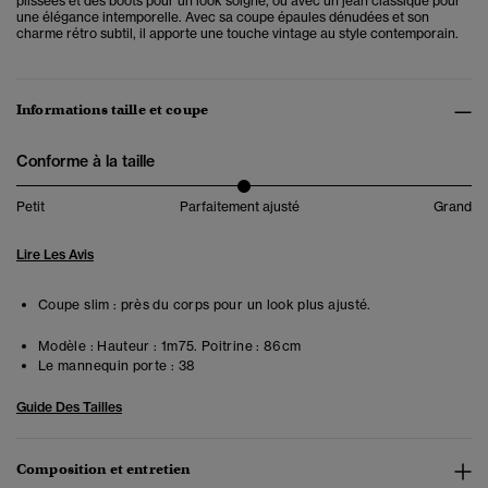
plissées et des boots pour un look soigné, ou avec un jean classique pour
une élégance intemporelle. Avec sa coupe épaules dénudées et son
charme rétro subtil, il apporte une touche vintage au style contemporain.
Informations taille et coupe
Conforme à la taille
Petit
Parfaitement ajusté
Grand
Lire Les Avis
Coupe slim : près du corps pour un look plus ajusté.
Modèle :
Hauteur : 1m75. Poitrine : 86cm
Le mannequin porte :
38
Guide Des Tailles
Composition et entretien