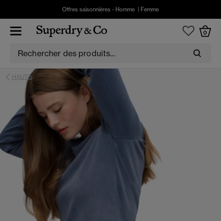
Offres saisonnières -
Homme
|
Femme
0
HAUTS