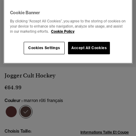
Cookie Banner
By clicking “Accept All Cookies”, you agree to the storing of cookies on
your device to enhance site navigation, analyze site usage, and assist
in our marketing efforts.
Cookie Policy
Cookies Settings
Accept All Cookies
1
2
3
4
5
6
7
Jogger Cult Hockey
€64.99
Couleur :
marron rôti français
sélectionné
Choisis Taille:
Informations Taille Et Coupe