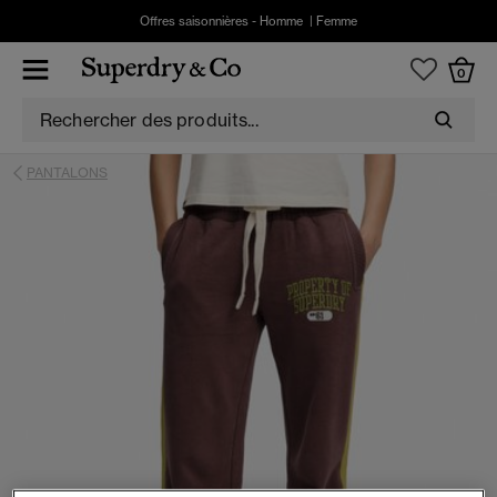
Offres saisonnières -
Homme
|
Femme
0
PANTALONS