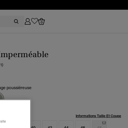
0
 Imperméable
(1)
uge poussiéreuse
sélectionné
:
Informations Taille Et Coupe
site
6
38
40
42
44
46
48