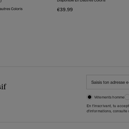
1)
Disponible En Dautres Coloris
€39.99
autres Coloris
if
Vêtements homme
En t'inscrivant, tu accep
d'informations, consulte