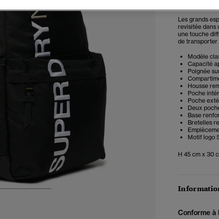
Les grands esp
revisitée dans
une touche dif
de transporter 
Modèle cla
Capacité ap
Poignée sur
Compartime
Housse rem
Poche inté
Poche exté
Deux poche
Base renfo
Bretelles 
Empiècemen
Motif logo
H 45 cm x 30 c
Information
3
4
5
Conforme à la