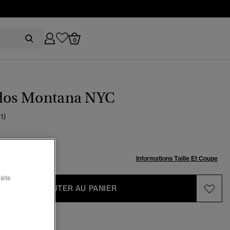
0
 dos Montana NYC
(1)
:
Informations Taille Et Coupe
site
AJOUTER AU PANIER
édacteur