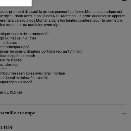
aces prennent d'assaut la grosse pomme ! La forme Montana classique est
 un style urbain avec le sac à dos NYC Montana. La griffe audacieuse apporte
férente à ce sac à dos Montana dans les teintes conifère, pour te permettre
tes essentiels au quotidien avec style.
ssique inspiré de la randonnée
proximative : 18 litres
 le dessus
nt principal zippé
bourrée pour ordinateur portable (écran 15" maxi)
rieure zippée en mesh
rieure zippée
s latérales
rcée
rembourrées réglables avec logo imprimé
t dorsal matelassé et ventilé
 Superdry NYC brodé
m x L 13,5 cm
s taille et coupe
 taille