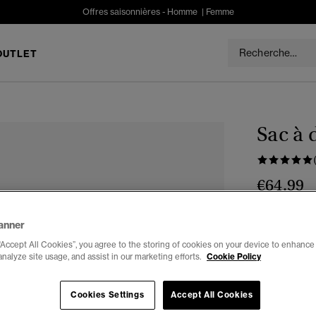
Offres saisonnières -
Homme
|
Femme
OUTLET
Sac à
€64.99
Choisis Taille
anner
“Accept All Cookies”, you agree to the storing of cookies on your device to enhance 
analyze site usage, and assist in our marketing efforts.
Cookie Policy
Cookies Settings
Accept All Cookies
Notes du r