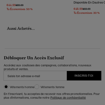
Disponible En Dautres C
€44.99
Prix Réduit De
À
€89.99
€48.99
Prix Réduit De
À
€69.99
Tu Économises 50 %
Tu Économises 30 %
Aussi Achetés...
Débloquer Un Accès Exclusif
Accédez aux coulisses des campagnes, collaborations, nouveaux
produits et ventes.
INSCRIS-TOI
Vêtements homme
Vêtements femme
En t'inscrivant, tu acceptes de recevoir nos offres promotionnelles. Pour
plus d'informations, consulte notre
Politique de confidentialité