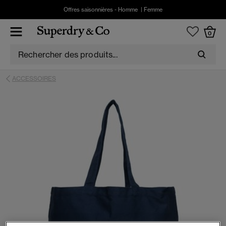
Offres saisonnières -
Homme
|
Femme
0
ACCESSOIRES