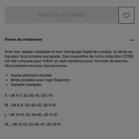
AJOUTER AU PANIER
Notes du rédacteur
Avec leur design classique et leur marquage Superdry unique, tu seras au
top pour ta prochaine escapade. Ces claquettes de notre collection CODE
ont été conçues pour t'offrir un style tendance pour ton look de piscine.
Alors prépare-toi pour les vacances.
Assise plantaire moulée
Bride doublée avec logo Superdry
Semelle marquée
S - UK 6-7, EU 40-41, US 7-8
M - UK 8-9, EU 42-43, US 9-10
L - UK 10-11, EU 44-45, US 11-12
XL - UK 12-13, EU 46-47, US 13-14