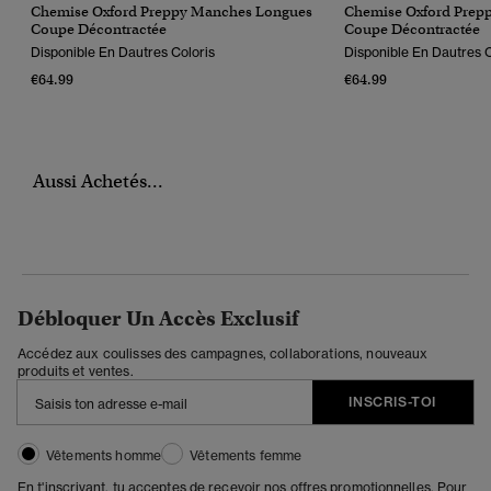
Chemise Oxford Preppy Manches Longues
Chemise Oxford Prep
Coupe Décontractée
Coupe Décontractée
Disponible En Dautres Coloris
Disponible En Dautres C
€64.99
€64.99
Aussi Achetés...
Débloquer Un Accès Exclusif
Accédez aux coulisses des campagnes, collaborations, nouveaux
produits et ventes.
INSCRIS-TOI
Vêtements homme
Vêtements femme
En t'inscrivant, tu acceptes de recevoir nos offres promotionnelles. Pour