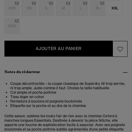
XXS
XS
S
M
L
XL
XXL
XXXL
AJOUTER AU PANIER
Notes du rédacteur
Coupe décontractée – la coupe classique de Superdry. Ni trop serrée,
ni trop ample. Juste comme il faut. Choisis ta taille habituelle
Col simple et poche poitrine
Tissu léger en coton
Fermeture à boutons et poignets boutonnés
Étiquette sur la poche et au dos de la chemise
Cette saison, sublime tes looks l'air de rien avec la chemise Oxford à
manches longues Essentials. Destinée à devenir ta pièce fétiche, elle
apporte une touche de sophistication facile à associer. Avec ses poignets
boutonnés et sa poche poitrine subtile agrémentée d'une petite étiquette