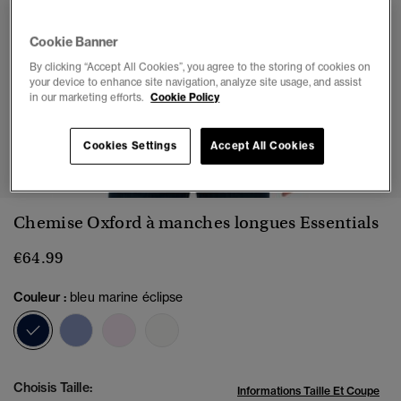
Cookie Banner
By clicking “Accept All Cookies”, you agree to the storing of cookies on
your device to enhance site navigation, analyze site usage, and assist
in our marketing efforts.
Cookie Policy
1
2
3
4
5
6
Cookies Settings
Accept All Cookies
Chemise Oxford à manches longues Essentials
€64.99
Couleur :
bleu marine éclipse
sélectionné
Choisis Taille:
Informations Taille Et Coupe