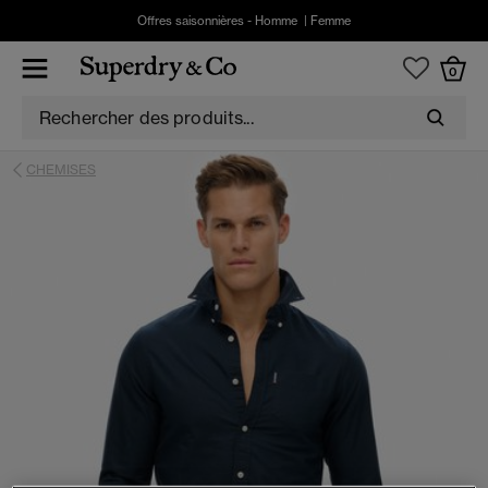
Offres saisonnières -
Homme
|
Femme
0
CHEMISES