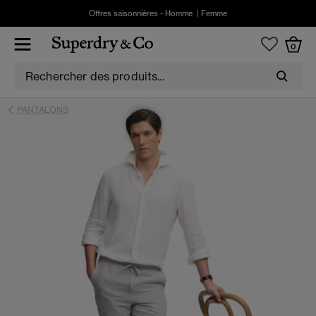
Offres saisonnières -
Homme
|
Femme
0
PANTALONS