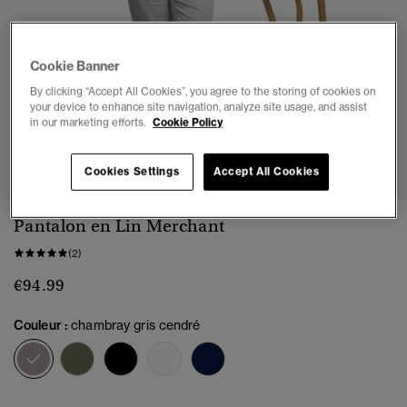
Cookie Banner
By clicking “Accept All Cookies”, you agree to the storing of cookies on
your device to enhance site navigation, analyze site usage, and assist
in our marketing efforts.
Cookie Policy
1
2
3
4
5
6
7
Cookies Settings
Accept All Cookies
Pantalon en Lin Merchant
(2)
€94.99
Couleur :
chambray gris cendré
sélectionné