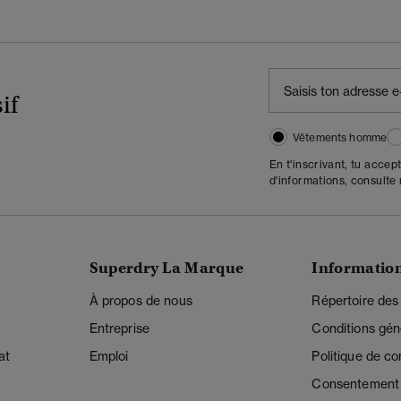
if
Vêtements homme
En t'inscrivant, tu accep
d'informations, consulte
Superdry La Marque
Informatio
À propos de nous
Répertoire des
Entreprise
Conditions gén
at
Emploi
Politique de con
Consentement r