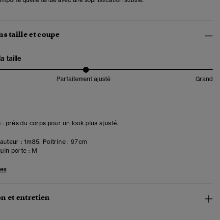
s taille et coupe
 taille
Parfaitement ajusté
Grand
 : près du corps pour un look plus ajusté.
uteur : 1m85. Poitrine : 97cm
in porte :
M
les
n et entretien