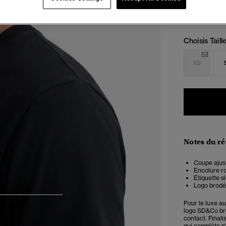
Choisis Taille
XS
Notes du r
Coupe ajust
Encolure r
Étiquette s
Logo brodé 
4
5
6
Pour le luxe a
logo SD&Co brod
contact. Finali
qui complète n'