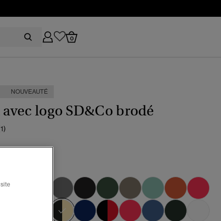
0
NOUVEAUTÉ
t avec logo SD&Co brodé
(1)
r/doré
site
sélectionné