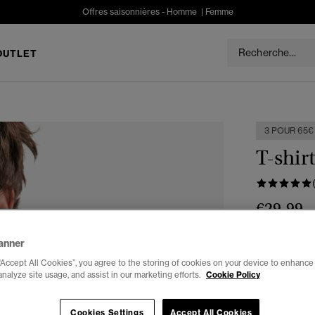
Offres saisonnières -
Homme
|
Femme
OUTLET
3 POUR 65€
T-shir
€29.99
Couleur :
noi
anner
“Accept All Cookies”, you agree to the storing of cookies on your device to enhance 
analyze site usage, and assist in our marketing efforts.
Cookie Policy
Cookies Settings
Accept All Cookies