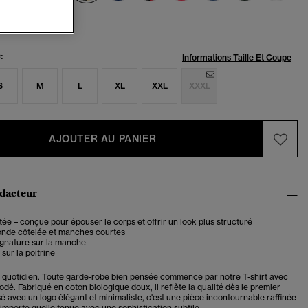
:
Informations Taille Et Coupe
S
M
L
XL
XXL
XXXL
AJOUTER AU PANIER
édacteur
ée – conçue pour épouser le corps et offrir un look plus structuré
onde côtelée et manches courtes
ignature sur la manche
sur la poitrine
u quotidien. Toute garde-robe bien pensée commence par notre T-shirt avec
é. Fabriqué en coton biologique doux, il reflète la qualité dès le premier
sé avec un logo élégant et minimaliste, c'est une pièce incontournable raffinée
importe quelle tenue avec une sophistication subtile.