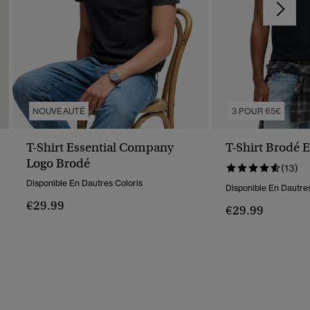
NOUVEAUTÉ
3 POUR 65€
T-Shirt Essential Company
T-Shirt Brodé E
Logo Brodé
(13)
Disponible En Dautres Coloris
Disponible En Dautres
€29.99
€29.99