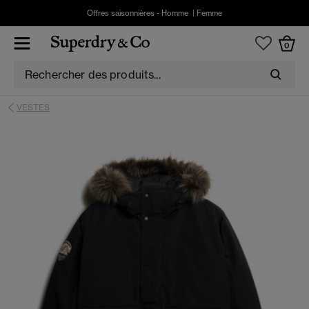
Offres saisonnières -
Homme
|
Femme
0
VESTES