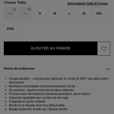
Choisis Taille:
Informations Taille Et Coupe
XXS
XS
S
M
L
XL
XXL
XXXL
AJOUTER AU PANIER
Notes du rédacteur
Coupe ajustée – conçue pour épouser le corps et offrir une allure plus
structurée
Fermeture principale à boutons-pression et zip
Six poches - quatre externes et deux internes
Poches avec fermetures à boutons-pression, zip et velcro
Capuche ajustable par cordon de serrage
Poignets et ourlet côtelés
Bordure en fausse fourrure détachable
Badge Superdry brodé sur l'épaule droite