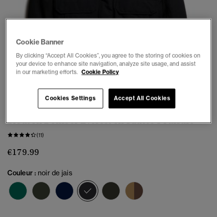
Cookie Banner
By clicking “Accept All Cookies”, you agree to the storing of cookies on
your device to enhance site navigation, analyze site usage, and assist
in our marketing efforts.
Cookie Policy
1
2
3
4
5
6
Cookies Settings
Accept All Cookies
Blouson Bomber Everest en Fausse Fourrure
(11)
€179.99
Couleur :
noir de jais
sélectionné