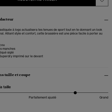
édacteur
astiquée à logo actualisera tes tenues de sport tout en te donnant un look
al. Alliant style et confort, cette brassière est une pièce facile à porter au
-cou
ns manches
tiqué siglé
uperdry imprimé sur le devant
s taille et coupe
 taille
Parfaitement ajusté
Grand