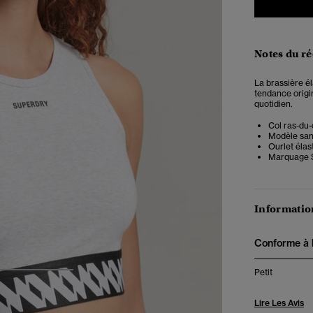
Notes du r
La brassière él
tendance origin
quotidien.
Col ras-du
Modèle sa
Ourlet élas
Marquage S
Information
Conforme à la
Petit
3
4
5
Lire Les Avis