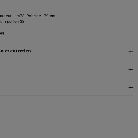
uteur : 1m73. Poitrine : 79 cm
in porte :
38
les
n et entretien