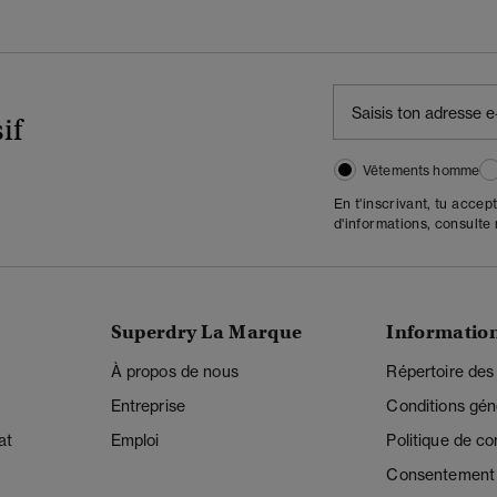
if
Vêtements homme
En t'inscrivant, tu accep
d'informations, consulte
Superdry La Marque
Informatio
À propos de nous
Répertoire des
Entreprise
Conditions gén
at
Emploi
Politique de con
Consentement r