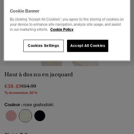
Cookie Banner
By clicking “Accept All Cookies”, you agree to the storing of cookies on
your device to enhance site navigation, analyze site usage, and assist
in our marketing efforts.
Cookie Policy
Cookies Settings
Accept All Cookies
1
2
3
4
5
6
Haut à dos nu en jacquard
Prix réduit de
à
€38.49
€54.99
Tu économises 30 %
Couleur :
rose goshodoki
sélectionné