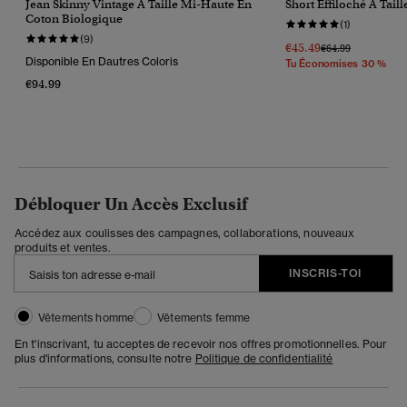
Jean Skinny Vintage À Taille Mi-Haute En
Short Effiloché À Tail
Coton Biologique
(1)
(9)
€45.49
Prix Réduit De
À
€64.99
Disponible En Dautres Coloris
Tu Économises 30 %
€94.99
Débloquer Un Accès Exclusif
Accédez aux coulisses des campagnes, collaborations, nouveaux
produits et ventes.
INSCRIS-TOI
Vêtements homme
Vêtements femme
En t'inscrivant, tu acceptes de recevoir nos offres promotionnelles. Pour
plus d'informations, consulte notre
Politique de confidentialité