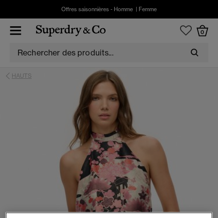
Offres saisonnières -
Homme
|
Femme
0
HAUTS