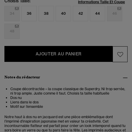
Choisis Taille:
Informations Taille Et Coupe
34
36
38
40
42
44
46
48
AJOUTER AU PANIER
Notes du rédacteur
Coupe décontractée – la coupe classique de Superdry. Ni trop serrée,
ni trop ample. Juste comme il faut. Choisis ta taille habituelle
Dos nu
Liens dans le dos
Motif sur l’ensemble
Notre haut à dos nu en jacquard est une pièce emblématique dont
l’imprimé d’inspiration japonaise met en valeur ta créativité.
Cet
incontournable flatteur est parfait pour créer un look intemporel quand tu
sors boire un verre ou que tu pars faire la fête. Les imprimés audacieux et