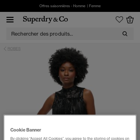
Offres saisonnières -
Homme
|
Femme
0
ROBES
Cookie Banner
By clicking “Accept All Cookies”, you agree to the storing of cookies on