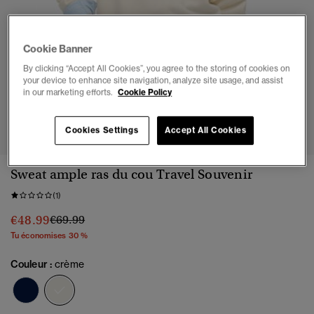
Cookie Banner
By clicking “Accept All Cookies”, you agree to the storing of cookies on
your device to enhance site navigation, analyze site usage, and assist
in our marketing efforts.
Cookie Policy
1
2
3
4
5
6
Cookies Settings
Accept All Cookies
Sweat ample ras du cou Travel Souvenir
(1)
Prix réduit de
à
€48.99
€69.99
Tu économises 30 %
Couleur :
crème
sélectionné