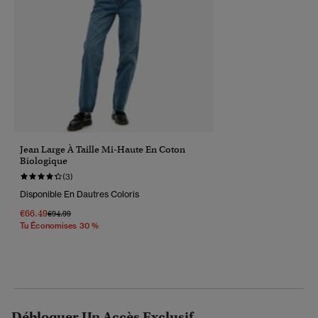
Jean Large À Taille Mi-Haute En Coton
Biologique
(3)
Disponible En Dautres Coloris
€66.49
Prix Réduit De
À
€94.99
Tu Économises 30 %
Débloquer Un Accès Exclusif