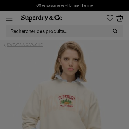
Offres saisonnières -
Homme
|
Femme
0
SWEATS A CAPUCHE