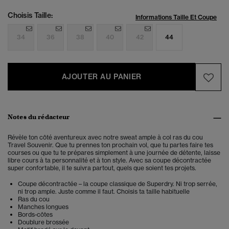
Choisis Taille:
Informations Taille Et Coupe
34
36
38
40
42
44
AJOUTER AU PANIER
Notes du rédacteur
Révèle ton côté aventureux avec notre sweat ample à col ras du cou
Travel Souvenir. Que tu prennes ton prochain vol, que tu partes faire tes
courses ou que tu te prépares simplement à une journée de détente, laisse
libre cours à ta personnalité et à ton style. Avec sa coupe décontractée
super confortable, il te suivra partout, quels que soient tes projets.
Coupe décontractée – la coupe classique de Superdry. Ni trop serrée,
ni trop ample. Juste comme il faut. Choisis ta taille habituelle
Ras du cou
Manches longues
Bords-côtes
Doublure brossée