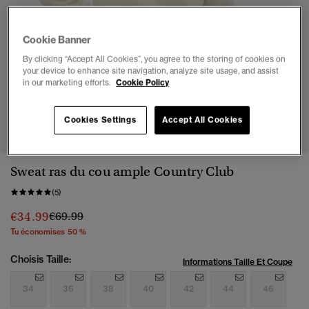
Cookie Banner
By clicking “Accept All Cookies”, you agree to the storing of cookies on
your device to enhance site navigation, analyze site usage, and assist
in our marketing efforts.
Cookie Policy
1
2
3
4
5
6
Cookies Settings
Accept All Cookies
Sweat ras du cou ample Country Club
(5)
Prix réduit de
à
€34.99
€69.99
Tu économises 50 %
Choisis Taille:
Informations Taille Et Coupe
34
36
38
40
42
44
46