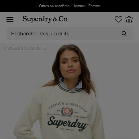
Offres saisonnières -
Homme
|
Femme
0
SWEATS A CAPUCHE