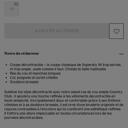
48
AJOUTER AU PANIER
Notes du rédacteur
Coupe décontractée – la coupe classique de Superdry. Ni trop serrée,
ni trop ample. Juste comme il faut. Choisis ta taille habituelle
Ras du cou et manches longues
Col, poignets et ourlet côtelés
Doublure brossée
Sublime ton style décontracté avec notre sweat ras du cou ample Country
Club : il ajoutera une touche raffinée à tes vêtements décontractés en
toute simplicité. Incroyablement doux et confortable grâce à ses finitions
côtelées et à sa doublure brossée, il est orné d'une broderie originale et de
rayures contrastées à l'encolure qui lui confèrent une esthétique raffinée.
Il t'offrira une allure impeccable en toutes circonstances lors de tes
journées décontractées.