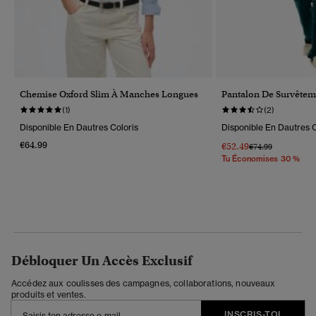
Chemise Oxford Slim À Manches Longues
Pantalon De Survêtem
(1)
(2)
Disponible En Dautres Coloris
Disponible En Dautres C
€64.99
€52.49
Prix Réduit De
À
€74.99
Tu Économises 30 %
Débloquer Un Accès Exclusif
Accédez aux coulisses des campagnes, collaborations, nouveaux
produits et ventes.
INSCRIS-TOI