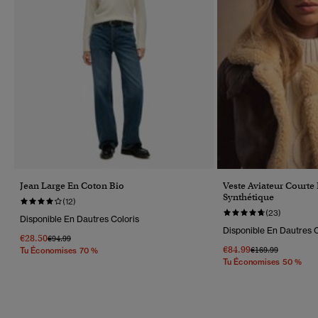
Jean Large En Coton Bio
Veste Aviateur Court
Synthétique
(12)
(23)
Disponible En Dautres Coloris
Disponible En Dautres C
€28.50
Prix Réduit De
À
€94.99
€84.99
Prix Réduit De
À
€169.99
Tu Économises 70 %
Tu Économises 50 %