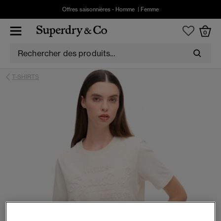
Offres saisonnières -
Homme
|
Femme
0
T-SHIRTS