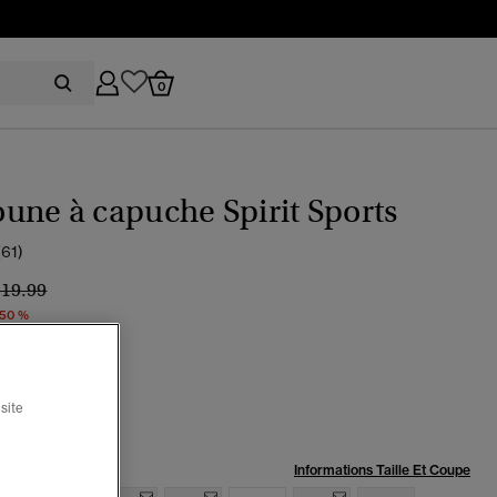
0
ne à capuche Spirit Sports
(61)
ix réduit de
à
119.99
 50 %
ican
ctionné
site
:
Informations Taille Et Coupe