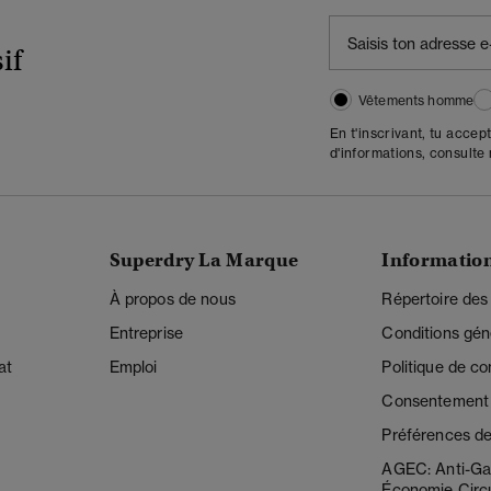
if
Vêtements homme
En t'inscrivant, tu accep
d'informations, consulte
Superdry La Marque
Informatio
À propos de nous
Répertoire des
Entreprise
Conditions gén
at
Emploi
Politique de con
Consentement r
Préférences de
AGEC: Anti-Ga
Économie Circu