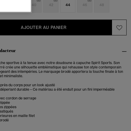
6
38
40
42
44
46
48
AJOUTER AU PANIER
édacteur
che sportive à ta tenue avec notre doudoune à capuche Spirit Sports. Son
ré crée une silhouette emblématique qui rehausse ton style contemporain
tégeant des intempéries. Le marquage brodé apportera la touche finale à ton
et minimaliste.
près du corps pour un look ajusté
déperlant durable – Ce matériau a été enduit pour un fini imperméable
ec cordon de serrage
zippée
s zippées
astiqués
rieures en maille filet
brodé