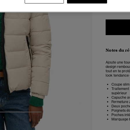
34
3
Notes du r
Ajoute une tou
design rembour
tout en te pro
look tendance 
Coupe slim 
Traitement 
supérieur
Capuche av
Fermeture 
Deux poche
Poignets él
Poches inté
4
5
6
7
Marquage 