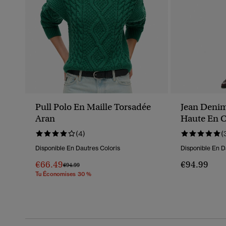
Pull Polo En Maille Torsadée
Jean Denim
Aran
Haute En C
(4)
(
Disponible En Dautres Coloris
Disponible En D
€66.49
€94.99
Prix Réduit De
À
€94.99
Tu Économises 30 %