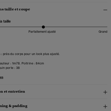
s taille et coupe
 taille
Parfaitement ajusté
Grand
 : près du corps pour un look plus ajusté.
uteur : 1m78. Poitrine : 84cm
in porte :
38
les
n et entretien
ining & padding