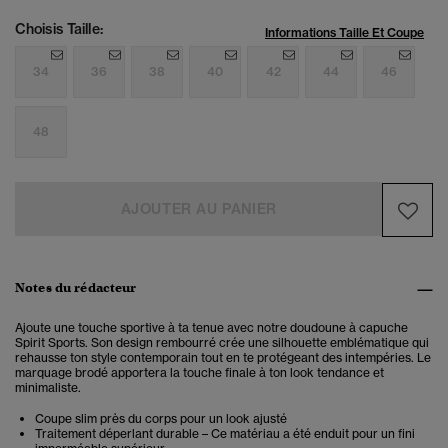
Choisis Taille:
Informations Taille Et Coupe
34
36
38
40
42
44
46
48
AJOUTER AU PANIER
Notes du rédacteur
Ajoute une touche sportive à ta tenue avec notre doudoune à capuche
Spirit Sports. Son design rembourré crée une silhouette emblématique qui
rehausse ton style contemporain tout en te protégeant des intempéries. Le
marquage brodé apportera la touche finale à ton look tendance et
minimaliste.
Coupe slim près du corps pour un look ajusté
Traitement déperlant durable – Ce matériau a été enduit pour un fini