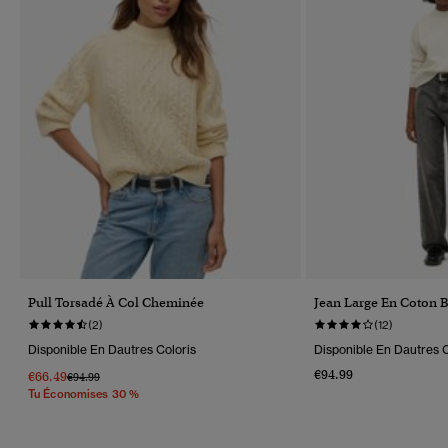
Pull Torsadé À Col Cheminée
Jean Large En Coton 
(2)
(12)
Disponible En Dautres Coloris
Disponible En Dautres C
€94.99
€66.49
Prix Réduit De
À
€94.99
Tu Économises 30 %