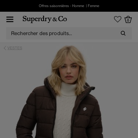
Offres saisonnières -
Homme
|
Femme
0
VESTES