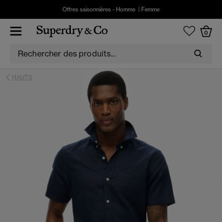
Offres saisonnières -
Homme
|
Femme
0
HAUTS