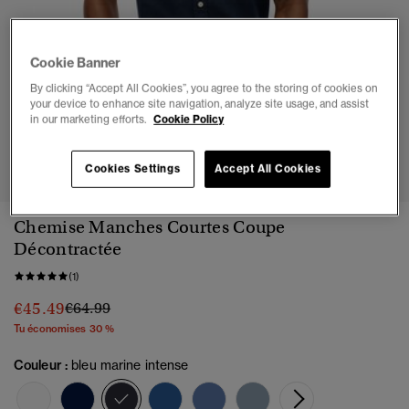
Cookie Banner
By clicking “Accept All Cookies”, you agree to the storing of cookies on
your device to enhance site navigation, analyze site usage, and assist
in our marketing efforts.
Cookie Policy
1
2
3
4
5
6
Cookies Settings
Accept All Cookies
Chemise Manches Courtes Coupe
Décontractée
(1)
Prix réduit de
à
€45.49
€64.99
Tu économises 30 %
Couleur :
bleu marine intense
sélectionné