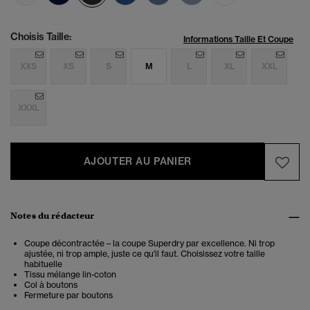
Choisis Taille:
Informations Taille Et Coupe
XXS
XS
S
M
L
XL
XXL
XXXL
AJOUTER AU PANIER
Notes du rédacteur
Coupe décontractée – la coupe Superdry par excellence. Ni trop
ajustée, ni trop ample, juste ce qu'il faut. Choisissez votre taille
habituelle
Tissu mélange lin-coton
Col à boutons
Fermeture par boutons