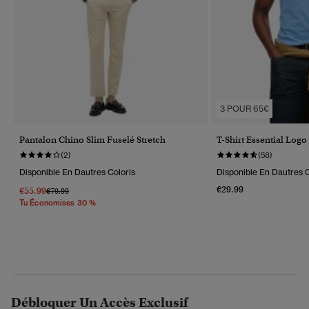
3 POUR 65€
Pantalon Chino Slim Fuselé Stretch
T-Shirt Essential Logo
(2)
(58)
Disponible En Dautres Coloris
Disponible En Dautres C
€29.99
€55.99
Prix Réduit De
À
€79.99
Tu Économises 30 %
Débloquer Un Accès Exclusif