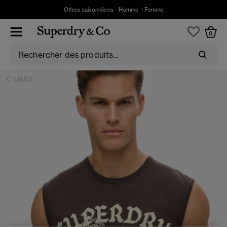
Offres saisonnières -
Homme
|
Femme
0
HAUTS