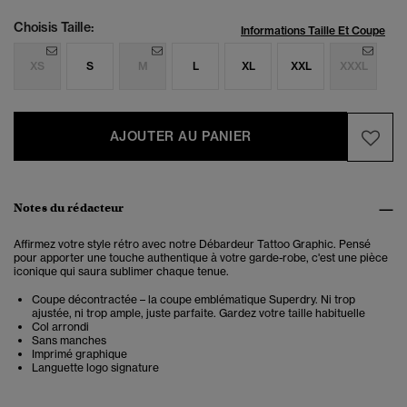
Choisis Taille:
Informations Taille Et Coupe
XS
S
M
L
XL
XXL
XXXL
AJOUTER AU PANIER
Notes du rédacteur
Affirmez votre style rétro avec notre Débardeur Tattoo Graphic. Pensé
pour apporter une touche authentique à votre garde-robe, c'est une pièce
iconique qui saura sublimer chaque tenue.
Coupe décontractée – la coupe emblématique Superdry. Ni trop
ajustée, ni trop ample, juste parfaite. Gardez votre taille habituelle
Col arrondi
Sans manches
Imprimé graphique
Languette logo signature