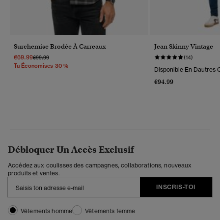
Surchemise Brodée À Carreaux
Jean Skinny Vintage
€69.99
Prix Réduit De
À
€99.99
(14)
Tu Économises 30 %
Disponible En Dautres C
€94.99
Débloquer Un Accès Exclusif
Accédez aux coulisses des campagnes, collaborations, nouveaux
produits et ventes.
INSCRIS-TOI
Vêtements homme
Vêtements femme