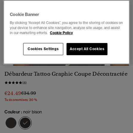
Cookie Banner
By clicking “Accept All Cookies”, you agree to the storing of cookies on
your device to enhance site navigation, analyze site usage, and assist
in our marketing efforts.
Cookie Policy
1
2
3
4
5
6
7
Cookies Settings
Accept All Cookies
Débardeur Tattoo Graphic Coupe Décontractée
(8)
Prix réduit de
à
€24.49
€34.99
Tu économises 30 %
Couleur :
noir bison
sélectionné