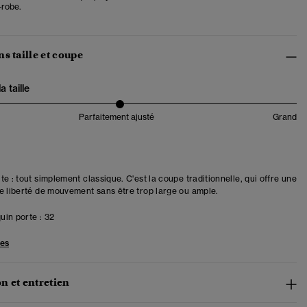
-robe.
s taille et coupe
 taille
Parfaitement ajusté
Grand
e : tout simplement classique. C'est la coupe traditionnelle, qui offre une
e liberté de mouvement sans être trop large ou ample.
in porte :
32
les
n et entretien