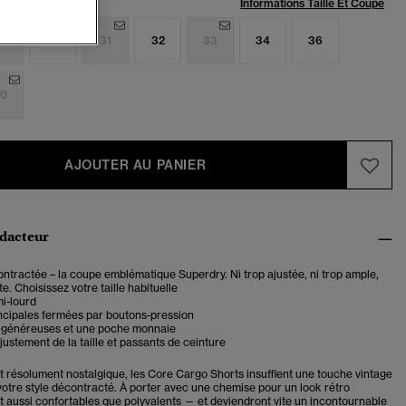
:
Informations Taille Et Coupe
9
30
31
32
33
34
36
0
AJOUTER AU PANIER
édacteur
tractée – la coupe emblématique Superdry. Ni trop ajustée, ni trop ample,
te. Choisissez votre taille habituelle
mi-lourd
ncipales fermées par boutons-pression
 généreuses et une poche monnaie
justement de la taille et passants de ceinture
it résolument nostalgique, les Core Cargo Shorts insufflent une touche vintage
votre style décontracté. À porter avec une chemise pour un look rétro
nt aussi confortables que polyvalents — et deviendront vite un incontournable