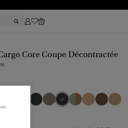
0
 Cargo Core Coupe Décontractée
(9)
ackboard
sélectionné
site