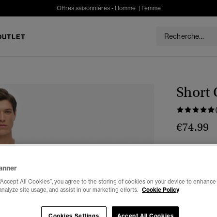
Offres saisonnières -
Homme
|
Femme
OUTLET
Short
€74.99
Couleur :
bl
anner
“Accept All Cookies”, you agree to the storing of cookies on your device to enhance 
analyze site usage, and assist in our marketing efforts.
Cookie Policy
Cookies Settings
Accept All Cookies