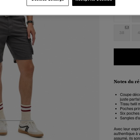
Choisis Taille
28
2
38
4
Notes du r
Coupe décon
juste parfai
Tissu twill 
Poches pri
Six poches
Sangles d'a
3
4
5
Avec leur espr
authentique à 
assumé, ils so